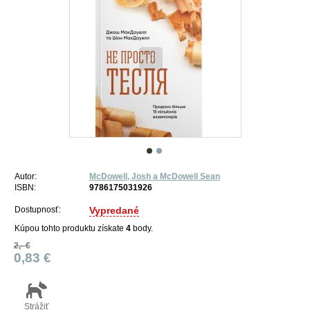
Autor:
McDowell, Josh a McDowell Sean
ISBN:
9786175031926
Dostupnosť:
Vypredané
Kúpou tohto produktu získate
4
body.
2,- €
0,83 €
Strážiť