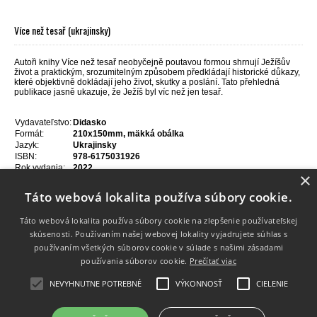
Více než tesař (ukrajinsky)
Autoři knihy Více než tesař neobyčejně poutavou formou shrnují Ježíšův
život a praktickým, srozumitelným způsobem předkládají historické důkazy,
které objektivně dokládají jeho život, skutky a poslání. Tato přehledná
publikace jasně ukazuje, že Ježíš byl víc než jen tesař.
Vydavateľstvo:
Didasko
Formát:
210x150mm, mäkká obálka
Jazyk:
Ukrajinsky
ISBN:
978-6175031926
Rok vydania:
2022
×
Počet strán:
40
Táto webová lokalita používa súbory cookie.
Táto webová lokalita používa súbory cookie na zlepšenie používateľskej
skúsenosti. Používaním našej webovej lokality vyjadrujete súhlas s
používaním všetkých súborov cookie v súlade s našimi zásadami
Info
používania súborov cookie.
Prečítať viac
Dodanie tovaru
NEVYHNUTNE POTREBNÉ
VÝKONNOSŤ
CIELENIE
Kontakt