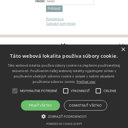
Heslo:
Registrácia
Zabudol som heslo
Info
×
Dodanie tovaru
Táto webová lokalita používa súbory cookie.
Kontakt
Táto webová lokalita používa súbory cookie na zlepšenie používateľskej
skúsenosti. Používaním našej webovej lokality vyjadrujete súhlas s
používaním všetkých súborov cookie v súlade s našimi zásadami
používania súborov cookie.
Prečítať viac
Copyright 2014 - 2026 © Porta libri
Vytvárame e-shopy - Atomer.sk
NEVYHNUTNE POTREBNÉ
VÝKONNOSŤ
CIELENIE
PRIJAŤ VŠETKO
ODMIETNUŤ VŠETKO
ZOBRAZIŤ PODROBNOSTI
POWERED BY COOKIE-SCRIPT