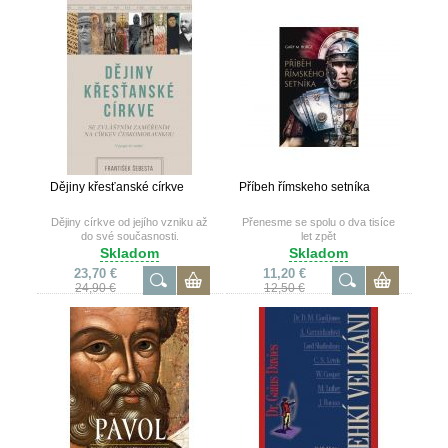
Dějiny křesťanské církve
Příbeh římskeho setníka
Dějiny církve od jejího vzniku až
Přenesme se spolu o dva tisíce
do své současnosti.
let zpět
Skladom
Skladom
23,70 €
11,20 €
24,90 €
12,50 €