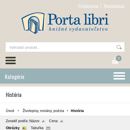
Prihlásenie
Registrácia
0
Kategórie
História
Úvod
Životopisy, romány, poézia
História
Zoradiť podľa:
Názov
Cena
Obrázky
Tabuľka