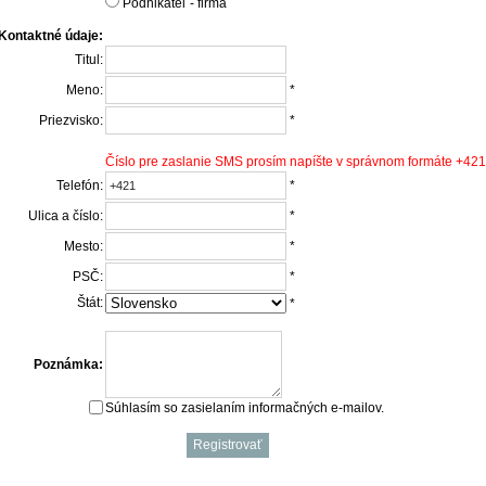
Podnikateľ - firma
Kontaktné údaje:
Titul:
Meno:
*
Priezvisko:
*
Číslo pre zaslanie SMS prosím napíšte v správnom formáte +
Telefón:
*
Ulica a číslo:
*
Mesto:
*
PSČ:
*
Štát:
*
Poznámka:
Súhlasím so zasielaním informačných e-mailov.