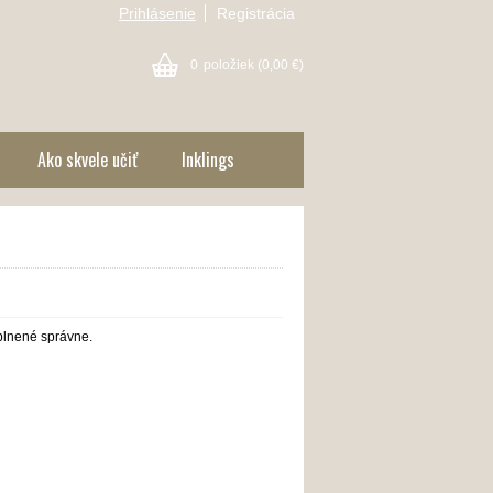
Prihlásenie
Registrácia
0
položiek
(0,00 €)
Ako skvele učiť
Inklings
yplnené správne.