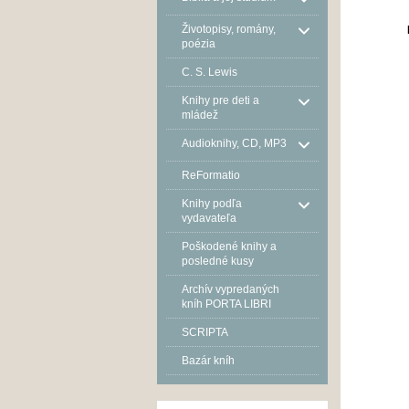
Životopisy, romány,
poézia
C. S. Lewis
Knihy pre deti a
mládež
Audioknihy, CD, MP3
ReFormatio
Knihy podľa
vydavateľa
Poškodené knihy a
posledné kusy
Archív vypredaných
kníh PORTA LIBRI
SCRIPTA
Bazár kníh