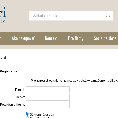
m
Ako nakupovať
Kontakt
Pre firmy
Sociálne siete
ácia
Registrácia
Pre zaregistrovanie je nutné, aby položky označené * boli v
E-mail:
*
Heslo:
*
Potvrdenie hesla:
*
Súkromná osoba