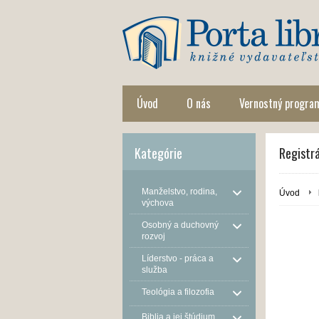
Úvod
O nás
Vernostný progra
Kategórie
Registr
Manželstvo, rodina,
Úvod
výchova
Osobný a duchovný
rozvoj
Líderstvo - práca a
služba
Teológia a filozofia
Biblia a jej štúdium