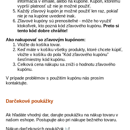
informácia v emaile, alebo na kupóne. Kupón, ktorému
vyprší platnosť už nie je možné použiť.
Každý zľavový kupón je možné použiť len raz, pokiaľ
nie je na kupóne uvedené inak.
Zľavové kupóny sú prenositeľné - môže ho využiť
ktokoľvek, kto pozná kód zľavového kupónu.
Preto si
tento kód dobre chráňte!
Ako nakupovať so zľavovým kupónom:
Vložte do košíka tovar.
Keď máte v košíku všetky produkty, ktoré chcete kúpiť,
vložte v košíku do pola "Kód zľavového kupónu"
šesťmiestny kód kupónu.
Celková cena nákupu sa zníži o hodnotu zľavového
kupónu.
V prípade problémov s použitím kupónu nás prosím
kontaktujte.
Darčekové poukážky
Ak hľadáte vhodný dar, darujte poukážku na nákup tovaru v
našom eshope. Postupujte ako pri nákupe bežného tovaru.
Nákup darčekových poukážok
tu
!