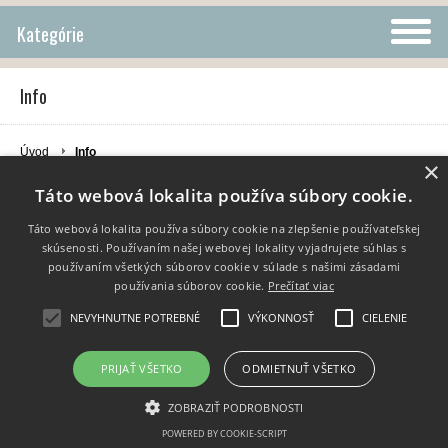
Kategórie
Info
Úvod
Info
×
Táto webová lokalita používa súbory cookie.
Táto webová lokalita používa súbory cookie na zlepšenie používateľskej
Info
skúsenosti. Používaním našej webovej lokality vyjadrujete súhlas s
používaním všetkých súborov cookie v súlade s našimi zásadami
Dodanie tovaru
používania súborov cookie.
Prečítať viac
Kontakt
NEVYHNUTNE POTREBNÉ
VÝKONNOSŤ
CIELENIE
PRIJAŤ VŠETKO
ODMIETNUŤ VŠETKO
Copyright 2014 - 2026 © Porta libri
Vytvárame e-shopy - Atomer.sk
ZOBRAZIŤ PODROBNOSTI
POWERED BY COOKIE-SCRIPT