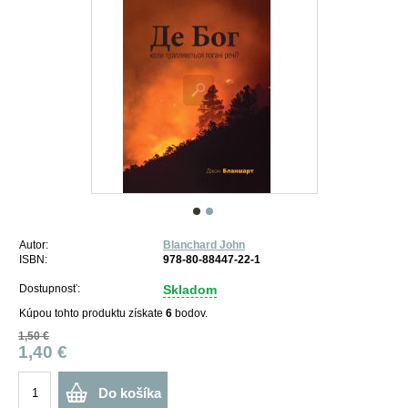
Autor:
Blanchard John
ISBN:
978-80-88447-22-1
Dostupnosť:
Skladom
Kúpou tohto produktu získate
6
bodov.
1,50 €
1,40 €
Do košíka