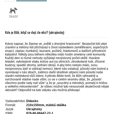
Strážiť
Kde je Bůh, když se dejí zle věci? (ukrajinsky)
Kdosi napsal, že žijeme ve „světě s drsnými hranicemi“. Bezpočet lidí utrpí
zranění a milióny lidí přicházejí o život následkem zemětřesení, sopečných
erupcí, záplav, hurikánů, tsunami, požárů, hladomorů a dalších přírodních
katastrof. Někdy jsou během několika málo hodin smeteny celé komunity.
Každý den si různé nehody vyžádají nevýslovný počet obětí. Havárie
letadel, vykolejené vlaky, kolize aut na silnicích, ztroskotané lodi, zřícené
budovy, spadlé stromy, selhání strojů. A aby toho nebylo málo, svou
neúprosnou daň si vybírají nemoci, které nás oslabují, působí nám bolest a
vyvolávají v nás strach, zatímco další strašlivé utrpení nám působí naše
vlastní nelidskost vůči lidem. A přesto Bible tvrdí, že Bůh výhradně a
svrchovaně vládne nade vším, co se v celém vesmíru děje, že „působí
všechno podle rady své vůle“ a že je „soucitný a milostivý, pomalý k hněvu
a velkého milosrdenství“. Je vůbec možné tyto nesourodé skutečnosti nějak
skloubit? Odpověď na tuto otázku vás možná překvapí.
Vydavateľstvo:
Didasko
Formát:
210x150mm, mäkká obálka
Jazyk:
Ukrajinsky
ISBN:
978-80-88447-22-1