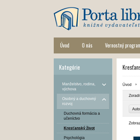
Úvod
O nás
Vernostný progra
Kategórie
Kresťans
Manželstvo, rodina,
Úvod
výchova
Zoradi
Osobný a duchovný
rozvoj
Aut
Duchovná formácia a
učeníctvo
Zobra
Kresťanský život
Psychológia