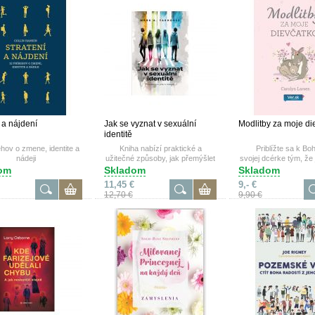
 a nájdení
Jak se vyznat v sexuální
Modlitby za moje di
identitě
ehov o zmene, identite a
Kniha nabízí praktické a
Priblížte sa k Boh
nádeji
užitečné způsoby, jak přemýšlet
svojej dcérke tým, že
o homosexualitě a jak
život budete vkla
om
Skladom
Skladom
mluvit identitě s lidmi, které
láskavých rúk Boha S
11,45 €
9,- €
přitahuje stejné pohlaví.
12,70 €
9,90 €