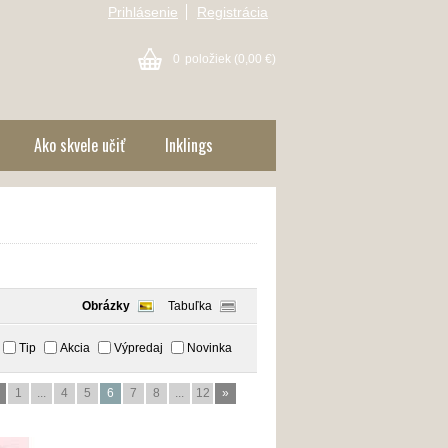
Prihlásenie
Registrácia
0
položiek
(0,00 €)
Ako skvele učiť
Inklings
Obrázky
Tabuľka
Tip
Akcia
Výpredaj
Novinka
1
...
4
5
6
7
8
...
12
»