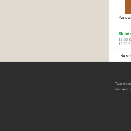
Pustovn
Sklad
12,50 €
13,90 €
Na str
Táto webo
Info
webovej l
O nás
Zľavové kupóny
Obchodné podmienky
Ochrana osobných údajov
Spolupracujeme
Cookies