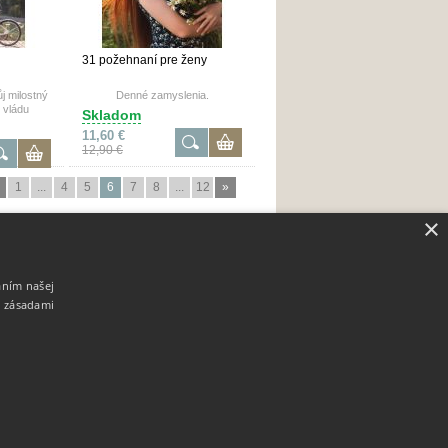
31 požehnaní pre ženy
j milostný
Denné zamyslenia.
 vládu
Skladom
11,60 €
12,90 €
1
...
4
5
6
7
8
...
12
»
×
aním našej
i zásadami
údaje