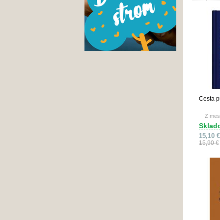
Cesta p
Z mes
Sklad
15,10 €
15,90 €