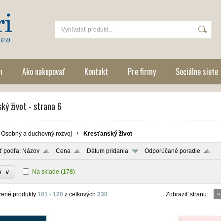
m
Ako nakupovať
Kontakt
Pre firmy
Sociálne siete
ký život - strana 6
Osobný a duchovný rozvoj
Kresťanský život
ť podľa:
Názov
Cena
Dátum pridania
Odporúčané poradie
∨
Na sklade
(178)
or
«
zené produkty
101 - 120
z celkových
230
Zobraziť stranu: