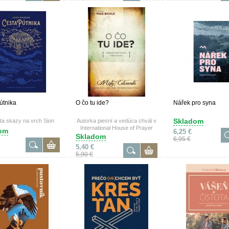
útnika
O čo tu ide?
Nářek pro syna
Skladom
ta skazy na vrch Sion
Autorka piesní a vedúca chvál v
International House of Prayer
om
6,25 €
Skladom
6,95 €
5,40 €
5,90 €