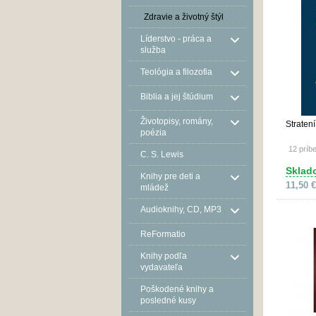
Zdravie a životný štýl
Líderstvo - práca a
služba
Teológia a filozofia
Biblia a jej štúdium
Životopisy, romány,
Stratení
poézia
12 príb
C. S. Lewis
Sklad
Knihy pre deti a
11,50 €
mládež
Audioknihy, CD, MP3
ReFormatio
Knihy podľa
vydavateľa
Poškodené knihy a
posledné kusy