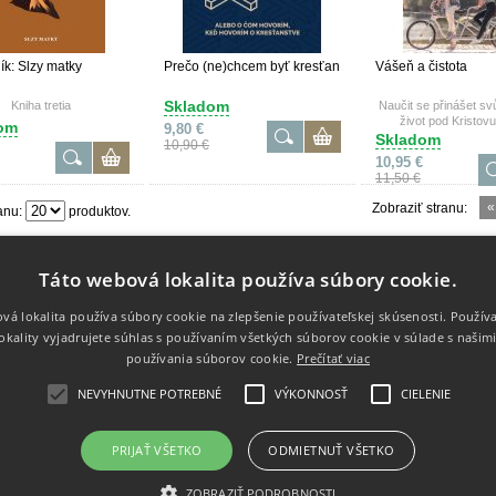
ík: Slzy matky
Prečo (ne)chcem byť kresťan
Vášeň a čistota
Skladom
Kniha tretia
Naučit se přinášet svů
život pod Kristovu
om
9,80 €
Skladom
10,90 €
10,95 €
11,50 €
«
Zobraziť stranu:
anu:
produktov.
Táto webová lokalita používa súbory cookie.
vá lokalita používa súbory cookie na zlepšenie používateľskej skúsenosti. Použív
Dodanie tovaru
Kontakt
okality vyjadrujete súhlas s používaním všetkých súborov cookie v súlade s našim
Reklamácie a vrátenie tovaru
Kontaktné 
používania súborov cookie.
Prečítať viac
Doprava a poštovné
Odstúpenie od zmluvy
NEVYHNUTNE POTREBNÉ
VÝKONNOSŤ
CIELENIE
PRIJAŤ VŠETKO
ODMIETNUŤ VŠETKO
ZOBRAZIŤ PODROBNOSTI