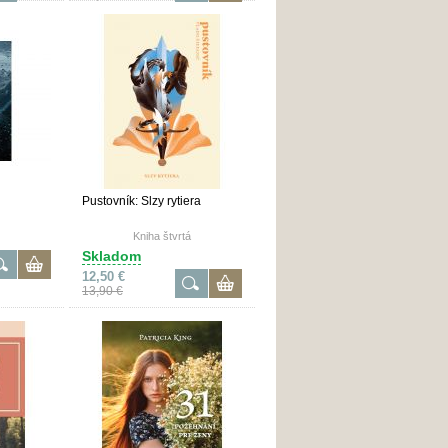
vztahy.
Pustovník: Slzy rytiera
Kniha štvrtá
Skladom
12,50 €
13,90 €