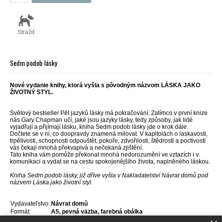
Strážiť
Sedm podob lásky
Nové vydanie knihy, ktorá vyšla s pôvodným názvom LÁSKA JAKO
ŽIVOTNÝ STYL.
Světový bestseller Pět jazyků lásky má pokračování. Zatímco v první knize
nás Gary Chapman učí, jaké jsou jazyky lásky, tedy způsoby, jak lidé
vyjadřují a přijímají lásku, kniha Sedm podob lásky jde o krok dále.
Dočtete se v ní, co doopravdy znamená milovat. V kapitolách o laskavosti,
trpělivosti, schopnosti odpouštět, pokoře, zdvořilosti, štědrosti a poctivosti
vás čekají mnohá překvapivá a nečekaná zjištění.
Tato kniha vám pomůže překonat mnohá nedorozumění ve vztazích i v
komunikaci a vydat se na cestu spokojenějšího života, naplněného láskou.
Kniha Sedm podob lásky, již dříve vyšla v Nakladatelství Návrat domů pod
názvem Láska jako životní styl.
Vydavateľstvo:
Návrat domů
Formát:
A5, pevná väzba, farebná obálka
Jazyk:
Čeština