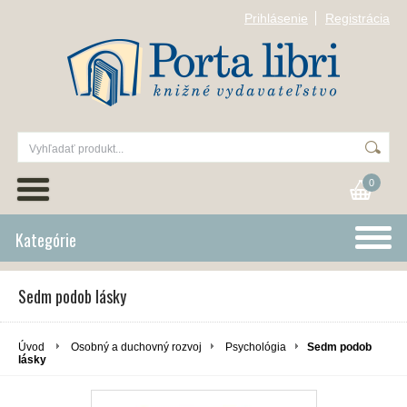
Prihlásenie
Registrácia
0
Kategórie
Sedm podob lásky
Úvod
Osobný a duchovný rozvoj
Psychológia
Sedm podob
lásky