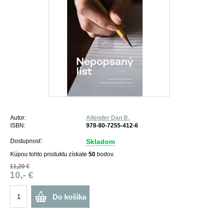
Autor:
Allender Dan B.
ISBN:
978-80-7255-412-6
Dostupnosť:
Skladom
Kúpou tohto produktu získate
50
bodov.
11,20 €
10,- €
Do košíka