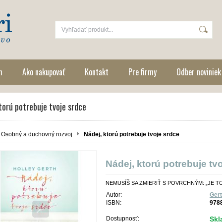
m
Ako nakupovať
Kontakt
Pre firmy
Odber noviniek
torú potrebuje tvoje srdce
Osobný a duchovný rozvoj
Nádej, ktorú potrebuje tvoje srdce
Nádej, ktorú potrebuje tv
NEMUSÍŠ SA ZMIERIŤ S POVRCHNÝM: „JE TO
Autor:
Gert
ISBN:
978
Dostupnosť:
Sk