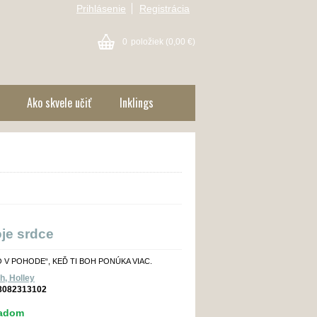
Prihlásenie
Registrácia
0
položiek
(0,00 €)
Ako skvele učiť
Inklings
oje srdce
 V POHODE“, KEĎ TI BOH PONÚKA VIAC.
h, Holley
8082313102
ladom