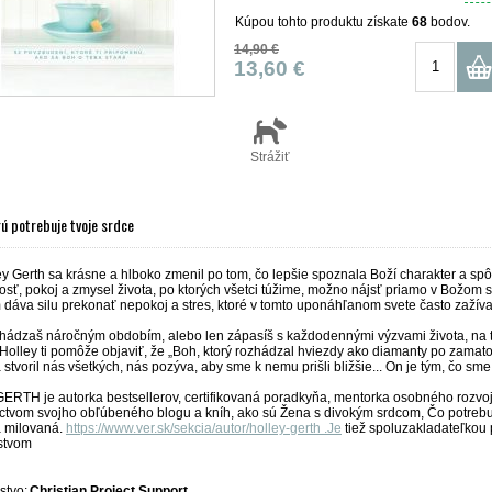
Kúpou tohto produktu získate
68
bodov.
14,90 €
13,60 €
Strážiť
rú potrebuje tvoje srdce
ey Gerth sa krásne a hlboko zmenil po tom, čo lepšie spoznala Boží charakter a sp
osť, pokoj a zmysel života, po ktorých všetci túžime, možno nájsť priamo v Božom s
 dáva silu prekonať nepokoj a stres, ktoré v tomto uponáhľanom svete často zažív
chádzaš náročným obdobím, alebo len zápasíš s každodennými výzvami života, na 
 Holley ti pomôže objaviť, že „Boh, ktorý rozhádzal hviezdy ako diamanty po zamat
stvoril nás všetkých, nás pozýva, aby sme k nemu prišli bližšie... On je tým, čo sme 
RTH je autorka bestsellerov, certifikovaná poradkyňa, mentorka osobného rozvoja
ctvom svojho obľúbeného blogu a kníh, ako sú Žena s divokým srdcom, Čo potrebuje
 milovaná.
https://www.ver.sk/sekcia/autor/holley-gerth .Je
tiež spoluzakladateľkou 
stvom
stvo:
Christian Project Support