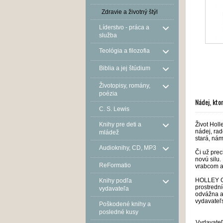
Zdravie a životný štýl
Líderstvo - práca a
služba
Teológia a filozofia
Biblia a jej štúdium
Životopisy, romány,
poézia
Nádej, kto
C. S. Lewis
Život Holl
Knihy pre deti a
nádej, rad
mládež
stará, nám
Audioknihy, CD, MP3
Či už pre
novú silu.
ReFormatio
vrabcom a 
HOLLEY GE
Knihy podľa
prostrední
vydavateľa
odvážna a
vydavateľ
Poškodené knihy a
posledné kusy
Vydavateľ