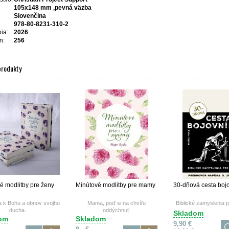
105x148 mm ,pevná väzba
Slovenčina
978-80-8231-310-2
ia:
2026
n:
256
produkty
é modlitby pre ženy
Minútové modlitby pre mamy
30-dňová cesta boj
sa k Bohu a obnov svojho
Mama, poď si na chvíľu
Biblické zamyslenia 
ducha.
oddýchnuť.
Skladom
om
Skladom
9,90 €