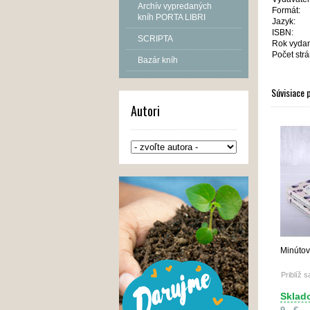
Archív vypredaných
Formát:
kníh PORTA LIBRI
Jazyk:
ISBN:
SCRIPTA
Rok vydan
Počet strá
Bazár kníh
Súvisiace 
Autori
Minútov
Priblíž 
Sklad