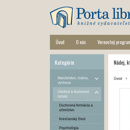
Úvod
O nás
Vernostný progra
Kategórie
Nádej, k
Manželstvo, rodina,
Úvod
výchova
Osobný a duchovný
rozvoj
Duchovná formácia a
učeníctvo
Kresťanský život
Psychológia