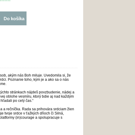
Do košíka
ôsob, akým nás Boh miluje. Uvedomila si, že
rdci. Poznanie toho, kým je a ako sa o nás
ame.
týchto stránkach nájdeš povzbudenie, nádej a
ovej oblohe vesmíru, ktorý bdie aj nad každým
hľadali po celý čas.“
 a rečníčka. Rada sa prihovára srdciam žien
 tvoje srdce v ťažkých dňoch či Silná,
platformy (in)courage a spolupracuje s