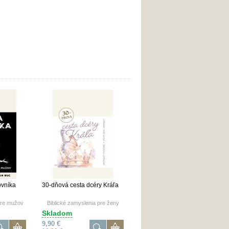
ovníka
30-dňová cesta dcéry Kráľa
pre mužov
Biblické zamyslenia pre ženy
Skladom
9,90 €