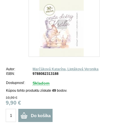
Autor:
Marčáková Katarína, Liptáková Veronika
ISBN:
9788082313188
Dostupnosť:
Skladom
Kúpou tohto produktu získate
49
bodov.
10,90 €
9,90 €
Do košíka