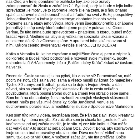
náš Otec, a v tretej ponúkneme praktické tipy, ako tieto pravdy
zakomponovať do života a začať ich žiť. Symbol, ktorý ťa bude v tejto knihe
sprevádzať, je motýľ. Je to stvorenie, ktoré žije na zemi, je s ňou priamo
späté, a zároveň má schopnosť lietať a hľadieť na svet z Božej perspektívy.
Jeho jedinečnosť a krása je nesmiernym obohatením tohto sveta.
Pozrieme sa na etapy jeho vývoja, ktoré veľmi špecificky prehĺbia chápanie
jednotlivých etáp cesty, ktorú potrebujeme prejsť v putovaní za Otcom.
Veríme, že táto kniha bude sprievodcom – priateľkou, s ktorou budeš môcť
kráčať vpred. Modlíme sa, aby si aj vďaka nej spoznala, aká si vzácna a
nesmierne dôležitá v Otcovom pláne. A uprostred toho, aká milovaná si
ním, Kráľom celého stvorenstva! Pretože si jeho... JEHO DCÉRA!
Katka a Veronika Ku knihe chystáme v najbližšom čase aj pero a zápisník,
do ktorého si budeš môcť podrobnejšie rozviesť svoje myšlienky, pocity,
rozhodnutia či AHA momenty. Info o „Balíčku dcéry Kráľa“ získaš už čoskoro
na ver.sk.
Recenzie: Často sa samej seba pýtaš, kto vlastne si? Porovnávaš sa, máš
pocity neistoty, cítiš sa na veci sama a všetko musíš zvládnuť čo najlepšie?
Týchto 30 zamyslení ti odhalí, prečo sa to deje v tvojom živote, a dá ti
návod, ako sa zbaviť zbytočných klamstiev. Bude to cesta veľkého
povzbudenia, ktorá posilní tvojho ducha a zmení tvoj obraz o sebe samej.
Som hrdá na obe autorky, že sa rozhodli zo svojich vlastných skúseností
vytvoriť niečo pre vás, milé čitateľky. Soňa Jančíková, venuje sa
duchovnému poradenstvu a modlitebnej službe v Spoločenstve Martindom
Keď som túto knihu videla, nechápala som, že Pán tak zjavil svoju kreativitu
cez autorky – téma motýľa. Zo začiatku som ju chcela len „preletieť“, ale
keď som sa pri nej začala modliť, je to sila. Aj cez túto knihu ti Pán môže
dať veľký dar. A to spoznať seba očami Otca. Dovoliť Bohu, aby uzdravoval
tvoje srdce a bral nepravdivý obraz o tebe. Dáva možnosť vidieť seba
samu tak, ako ťa vidí Otec. A možnosť začať Žiť, nie iba prežívať, Božie