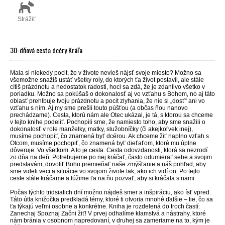
Strážiť
30-dňová cesta dcéry Kráľa
Mala si niekedy pocit, že v živote nevieš nájsť svoje miesto? Možno sa
všemožne snažíš ustáť všetky roly, do ktorých ťa život postavil, ale stále
cítiš prázdnotu a nedostatok radosti, hoci sa zdá, že je zdanlivo všetko v
poriadku. Možno sa pokúšaš o dokonalosť aj vo vzťahu s Bohom, no aj táto
oblasť prehlbuje tvoju prázdnotu a pocit zlyhania, že nie si „dosť“ ani vo
vzťahu s ním. Aj my sme prešli touto púšťou (a občas ňou nanovo
prechádzame). Cesta, ktorú nám ale Otec ukázal, je tá, s ktorou sa chceme
v tejto knihe podeliť. Pochopili sme, že namiesto toho, aby sme snažili o
dokonalosť v role manželky, matky, služobníčky (či akejkoľvek inej),
musíme pochopiť, čo znamená byť dcérou. Ak chceme žiť naplno vzťah s
Otcom, musíme pochopiť, čo znamená byť dieťaťom, ktoré mu úplne
dôveruje. Vo všetkom. A to je cesta. Cesta odovzdanosti, ktorá sa nezrodí
zo dňa na deň. Potrebujeme po nej kráčať, často odumierať sebe a svojim
predstavám, dovoliť Bohu premieňať naše zmýšľanie a náš pohľad, aby
sme videli veci a situácie vo svojom živote tak, ako ich vidí on. Po tejto
ceste stále kráčame a túžime ťa na ňu pozvať, aby si kráčala s nami.
Počas týchto tridsiatich dní možno nájdeš smer a inšpiráciu, ako ísť vpred.
Táto útla knižočka predkladá témy, ktoré ti otvoria mnohé ďalšie – tie, čo sa
ťa týkajú veľmi osobne a konkrétne. Kniha je rozdelená do troch častí:
Zanechaj Spoznaj Začni žiť! V prvej odhalíme klamstvá a nástrahy, ktoré
nám bránia v osobnom napredovaní, v druhej sa zameriame na to, kým je