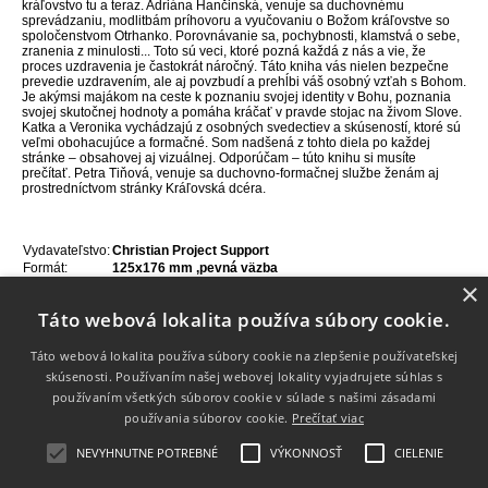
kráľovstvo tu a teraz. Adriána Hančinská, venuje sa duchovnému
sprevádzaniu, modlitbám príhovoru a vyučovaniu o Božom kráľovstve so
spoločenstvom Otrhanko. Porovnávanie sa, pochybnosti, klamstvá o sebe,
zranenia z minulosti... Toto sú veci, ktoré pozná každá z nás a vie, že
proces uzdravenia je častokrát náročný. Táto kniha vás nielen bezpečne
prevedie uzdravením, ale aj povzbudí a prehĺbi váš osobný vzťah s Bohom.
Je akýmsi majákom na ceste k poznaniu svojej identity v Bohu, poznania
svojej skutočnej hodnoty a pomáha kráčať v pravde stojac na živom Slove.
Katka a Veronika vychádzajú z osobných svedectiev a skúseností, ktoré sú
veľmi obohacujúce a formačné. Som nadšená z tohto diela po každej
stránke – obsahovej aj vizuálnej. Odporúčam – túto knihu si musíte
prečítať. Petra Tiňová, venuje sa duchovno-formačnej službe ženám aj
prostredníctvom stránky Kráľovská dcéra.
Vydavateľstvo:
Christian Project Support
Formát:
125x176 mm ,pevná väzba
×
Jazyk:
Slovenčina
ISBN:
978-80-8231-318-8
Táto webová lokalita používa súbory cookie.
Rok vydania:
2026
Počet strán:
80
Táto webová lokalita používa súbory cookie na zlepšenie používateľskej
skúsenosti. Používaním našej webovej lokality vyjadrujete súhlas s
používaním všetkých súborov cookie v súlade s našimi zásadami
Info
používania súborov cookie.
Prečítať viac
Dodanie tovaru
NEVYHNUTNE POTREBNÉ
VÝKONNOSŤ
CIELENIE
Kontakt