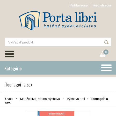
Prihlásenie
Registrácia
0
Kategórie
Teenageři a sex
Úvod
Manželstvo, rodina, výchova
Výchova detí
Teenageři a
sex