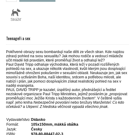
Strážiť
Teenageři a sex
Pokřivené obrazy sexu bombardují naše děti ze všech stran. Kde najdou
zdravý pohled na svou sexualitu? Jak mohou rodiče a vedoucí mládeže
učit mladé lidi pravdám, které proměňují život a odhalují lež?
Paul David Tripp odhaluje východiska, která leží v pozadí rozšířených
pohledů na sex, a ukazuje několik vlastností, kvůli kterým jsou dospívající
mimořádně ohroženi pokušením v sexuální oblasti. Neukazuje jen, jak sex
souvisí s uctíváním Boha, naší identitou, srdcem a potřebou milosti, ale
nabízí i plán, jak pomoci dospívajícím získat realistický pohled na sex v
naději evangelia.
PAUL DAVID TRIPP je kazatel, úspěšný autor, přednášející a ředitel
neziskové organizace Paul Tripp Ministries, jejímž posláním je „propojovat
proměňující moc Ježíše Krista s každodenním životem“. V češtině vyšla
např. jeho kniha
Nebezpečné povolání
nebo brožury
Manželství: Co kdo
očekává?
a
Utrpení: Z hlediska věčnosti vypadá všechno jinak
.
Vydavateľstvo:
Didasko
Formát:
105x150mm, mäkká obálka
Jazyk:
Česky
ISBN:
978-80-88447-02-3