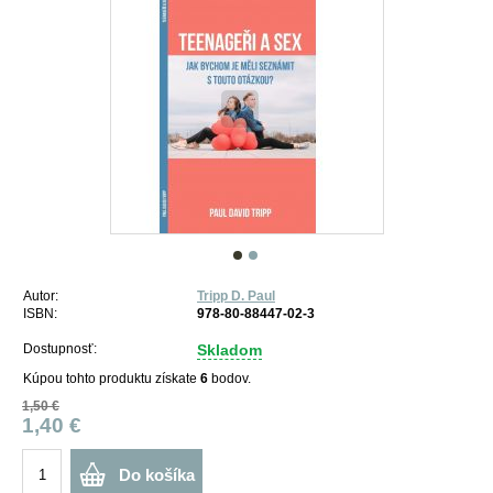
Autor:
Tripp D. Paul
ISBN:
978-80-88447-02-3
Dostupnosť:
Skladom
Kúpou tohto produktu získate
6
bodov.
1,50 €
1,40 €
Do košíka