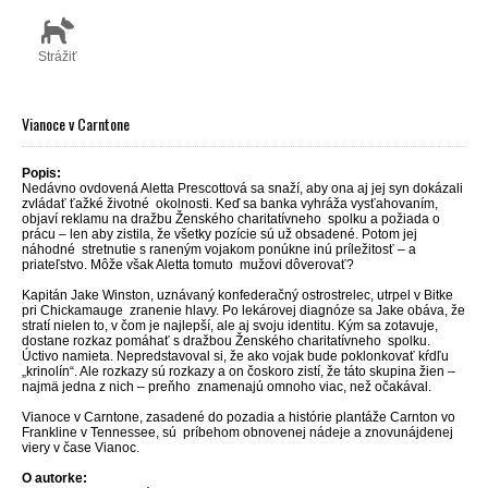
Strážiť
Vianoce v Carntone
Popis:
Nedávno ovdovená Aletta Prescottová sa snaží, aby ona aj jej syn dokázali
zvládať ťažké životné okolnosti. Keď sa banka vyhráža vysťahovaním,
objaví reklamu na dražbu Ženského charitatívneho spolku a požiada o
prácu – len aby zistila, že všetky pozície sú už obsadené. Potom jej
náhodné stretnutie s raneným vojakom ponúkne inú príležitosť – a
priateľstvo. Môže však Aletta tomuto mužovi dôverovať?
Kapitán Jake Winston, uznávaný konfederačný ostrostrelec, utrpel v Bitke
pri Chickamauge zranenie hlavy. Po lekárovej diagnóze sa Jake obáva, že
stratí nielen to, v čom je najlepší, ale aj svoju identitu. Kým sa zotavuje,
dostane rozkaz pomáhať s dražbou Ženského charitatívneho spolku.
Úctivo namieta. Nepredstavoval si, že ako vojak bude poklonkovať kŕdľu
„krinolín“. Ale rozkazy sú rozkazy a on čoskoro zistí, že táto skupina žien –
najmä jedna z nich – preňho znamenajú omnoho viac, než očakával.
Vianoce v Carntone, zasadené do pozadia a histórie plantáže Carnton vo
Frankline v Tennessee, sú príbehom obnovenej nádeje a znovunájdenej
viery v čase Vianoc.
O autorke: