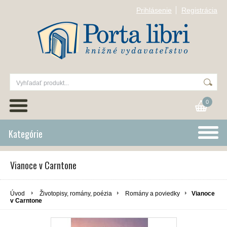
Prihlásenie
Registrácia
0
Kategórie
Vianoce v Carntone
Úvod
Životopisy, romány, poézia
Romány a poviedky
Vianoce
v Carntone