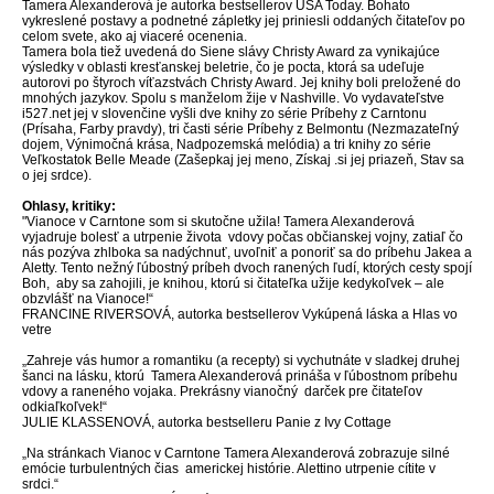
Tamera Alexanderová
je autorka bestsellerov USA Today. Bohato
vykreslené postavy a podnetné zápletky jej priniesli oddaných čitateľov po
celom svete, ako aj viaceré ocenenia.
Tamera bola tiež uvedená do Siene slávy Christy Award za vynikajúce
výsledky v oblasti kresťanskej beletrie, čo je pocta, ktorá sa udeľuje
autorovi po štyroch víťazstvách Christy Award. Jej knihy boli preložené do
mnohých jazykov. Spolu s manželom žije v Nashville. Vo vydavateľstve
i527.net jej v slovenčine vyšli dve knihy zo série Príbehy z Carntonu
(Prísaha, Farby pravdy), tri časti série Príbehy z Belmontu (Nezmazateľný
dojem, Výnimočná krása, Nadpozemská melódia) a tri knihy zo série
Veľkostatok Belle Meade (Zašepkaj jej meno, Získaj .si jej priazeň, Stav sa
o jej srdce).
Ohlasy, kritiky:
"Vianoce v Carntone som si skutočne užila! Tamera Alexanderová
vyjadruje bolesť a utrpenie života vdovy počas občianskej vojny, zatiaľ čo
nás pozýva zhlboka sa nadýchnuť, uvoľniť a ponoriť sa do príbehu Jakea a
Aletty. Tento nežný ľúbostný príbeh dvoch ranených ľudí, ktorých cesty spojí
Boh, aby sa zahojili, je knihou, ktorú si čitateľka užije kedykoľvek – ale
obzvlášť na Vianoce!“
FRANCINE RIVERSOVÁ,
autorka bestsellerov Vykúpená láska a Hlas vo
vetre
„Zahreje vás humor a romantiku (a recepty) si vychutnáte v sladkej druhej
šanci na lásku, ktorú Tamera Alexanderová prináša v ľúbostnom príbehu
vdovy a raneného vojaka. Prekrásny vianočný darček pre čitateľov
odkiaľkoľvek!“
J
ULIE KLASSENOVÁ
,
autorka bestselleru Panie z Ivy Cottage
„Na stránkach Vianoc v Carntone Tamera Alexanderová zobrazuje silné
emócie turbulentných čias americkej histórie. Alettino utrpenie cítite v
srdci.“