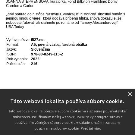
JOANNA STEPHENSOVÁ
, kurátorka,
Fond Bitky pri Frankline: Domy
Carnton a Carter
„Živý pohľad do histórie Nashvillu. Vynikajúci historický ľúbostný román s
jemnou líniou o viere, ktorá dodáva príbehu hĺbku, znova dokazuje, že
nebudete ľutovať, ak siahnete po románe od Tamery Alexanderovej!“
USA Today
Vydavateľstvo:
i527.net
Formát:
A5; pevná väzba, farebná obálka
Jazyk:
Slovenčina
ISBN:
978-80-8249-115-2
Rok vydania:
2023
Počet strán:
216
×
Táto webová lokalita používa súbory cookie.
Táto webová lokalita používa súbory cookie na zlepšenie používateľskej
skúsenosti. Používaním našej webovej lokality vyjadrujete súhlas s
používaním všetkých súborov cookie v súlade s našimi zásadami
Info
používania súborov cookie.
Prečítať viac