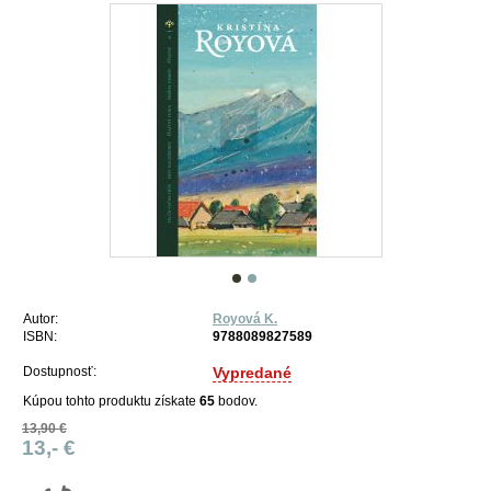
Autor:
Royová K.
ISBN:
9788089827589
Dostupnosť:
Vypredané
Kúpou tohto produktu získate
65
bodov.
13,90 €
13,- €