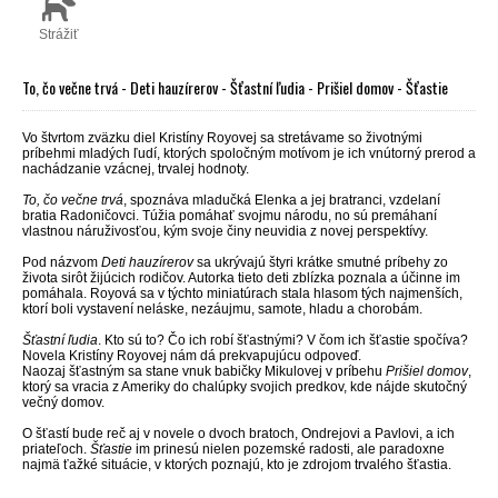
Strážiť
To, čo večne trvá - Deti hauzírerov - Šťastní ľudia - Prišiel domov - Šťastie
Vo štvrtom zväzku diel Kristíny Royovej sa stretávame so životnými
príbehmi mladých ľudí, ktorých spoločným motívom je ich vnútorný prerod a
nachádzanie vzácnej, trvalej hodnoty.
To, čo večne trvá
, spoznáva mladučká Elenka a jej bratranci, vzdelaní
bratia Radoničovci. Túžia pomáhať svojmu národu, no sú premáhaní
vlastnou náruživosťou, kým svoje činy neuvidia z novej perspektívy.
Pod názvom
Deti hauzírerov
sa ukrývajú štyri krátke smutné príbehy zo
života sirôt žijúcich rodičov. Autorka tieto deti zblízka poznala a účinne im
pomáhala. Royová sa v týchto miniatúrach stala hlasom tých najmenších,
ktorí boli vystavení neláske, nezáujmu, samote, hladu a chorobám.
Šťastní ľudia
. Kto sú to? Čo ich robí šťastnými? V čom ich šťastie spočíva?
Novela Kristíny Royovej nám dá prekvapujúcu odpoveď.
Naozaj šťastným sa stane vnuk babičky Mikulovej v príbehu
Prišiel domov
,
ktorý sa vracia z Ameriky do chalúpky svojich predkov, kde nájde skutočný
večný domov.
O šťastí bude reč aj v novele o dvoch bratoch, Ondrejovi a Pavlovi, a ich
priateľoch.
Šťastie
im prinesú nielen pozemské radosti, ale paradoxne
najmä ťažké situácie, v ktorých poznajú, kto je zdrojom trvalého šťastia.