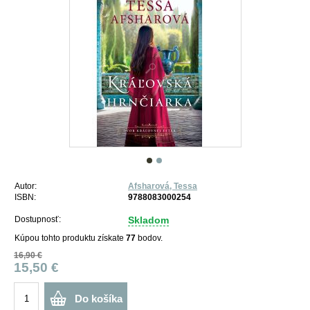
Autor:
Afsharová, Tessa
ISBN:
9788083000254
Dostupnosť:
Skladom
Kúpou tohto produktu získate
77
bodov.
16,90 €
15,50 €
Do košíka