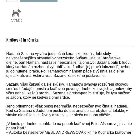
Strážiť
Kráľovská hrnčiarka
Nadaná Sazana vytvára jedinečnú keramiku, ktorá zdobí stoly
najvznešenejších obyvateľov perzského Šušanu. Majiteľ hrnčiarskej
dielne, pán Hamán, našťastie nepozná jej tajomstvo: Sazana patrí k ľudu,
ktorý sa Hamán rozhodol vyhubiť, a keď odhalí jej pravú totožnosť, uvrhne
ju do nútenej práce. Po Hamánovom náhlom páde z výslnia sa dielne
ujíma kráľovná Ester a vráti Sazane zaslúžené postavenie.
Sazanu však čakajú ďalšie skúšky. Hamánovi synovia rozzúrení otcovou
smrťou hľadajú pomstu a kráľovná poverí jedného zo svojich agentov, aby
včas odhalil každú hrozbu. Sazana s prekvapením zisťuje, že tým mužom
je Jadón, ktorý jej kedysi zlomil srdce.
Jeho prítomnosť však pokoj neprináša, nebezpečenstvo číha aj naďalej.
Keď sa Sazana s Jadónom pustia do pátrania po starobylom artefakte, v
stávke nie sú len ich životy a srdcia, ale niečo omnoho väčšie.
„V tomto podnetnom pohľade na príbeh kráľovnej Ester Afsharovej písanie
priam žiari.“
– Autorka bestsellerov MESU ANDREWSOVÁ o knihe Kuchárka kráľovnej