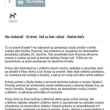
Do košíka
Strážiť
Ako zbohatnúť - Stratení - Keď sa život začínal - Slnečné dieťa
Čo je pravé šťastie? Na odpoveď sa upriamujú osudy postáv v tomto
zväzku diel Kristíny Royovej. Dej príbehov je zasadený do dedinského
prostredia začiatku 20. storočia. Toto prostredie bolo Royovej dôverne
známe a známe jej boli aj tienisté stránky života ľudí. Túžila po ich
pozdvihnutí, aj preto poukazuje na skutočné šťastie.
Próza
Ako zbohatnúť
je o príbehu dvoch mužov, sedliaka a obuvníka, ktorí
sa obrátili k Pánu Bohu a ich životy sa zmenili. Mali však odlišnú predstavu,
čo znamená byť bohatý a šťastný, a tak aj ich cesty boli dlho veľmi odlišné.
Krásny príbeh o Božej láske a vernosti stvárnila autorka v novele
Stratení
.
Prináša pohľad do vnútorného sveta odstrkovanej a týranej mladej Evy, jej
muža Tomáša, švagrinej – pyšnej Anny, jej dobráckeho muža Lányho
a ďalších, a odhaľuje pohnútky ich konania.
Prózy
Keď sa život začínal
a
Slnečné dieťa
spolu voľne súvisia. Ide
o fiktívne zápisky mladých učiteľov, ktoré si zaznačovali na začiatku svojho
pôsobenia na slovenskom vidieku. Pútavé príbehy sú popretkávané ich
myšlienkami, vnímame ich lásku k prírode, životu, deťom a predovšetkým k