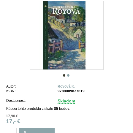
Autor:
Royová K.
ISBN:
9788089827619
Dostupnosť:
Skladom
Kúpou tohto produktu získate
85
bodov.
17,90 €
17,- €