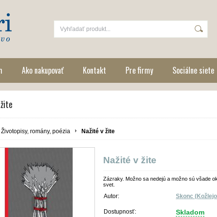
m
Ako nakupovať
Kontakt
Pre firmy
Sociálne siete
 žite
Životopisy, romány, poézia
Nažité v žite
Nažité v žite
Zázraky. Možno sa nedejú a možno sú všade oko
svet.
Autor:
Skonc (Kožlej
Dostupnosť:
Skladom