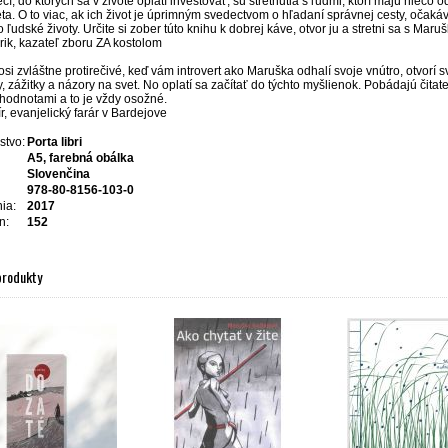
cí, do ktorých sa v živote oplatí investovať, sú stretnutia s ľuďmi, ktorí majú niečo
ta. O to viac, ak ich život je úprimným svedectvom o hľadaní správnej cesty, očak
ľudské životy. Určite si zober túto knihu k dobrej káve, otvor ju a stretni sa s Maru
rik, kazateľ zboru ZA kostolom
osi zvláštne protirečivé, keď vám introvert ako Maruška odhalí svoje vnútro, otvorí 
 zážitky a názory na svet. No oplatí sa začítať do týchto myšlienok. Pobádajú čit
 hodnotami a to je vždy osožné.
r, evanjelický farár v Bardejove
stvo:
Porta libri
A5, farebná obálka
Slovenčina
978-80-8156-103-0
ia:
2017
n:
152
produkty