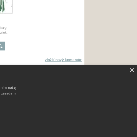
rávky
riek.
vložiť nový komentár
×
aním našej
i zásadami
údaje