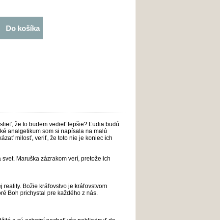
Do košíka
slieť, že to budem vedieť lepšie? Ľudia budú
 také analgetikum som si napísala na malú
zať milosť, veriť, že toto nie je koniec ich
svet. Maruška zázrakom verí, pretože ich
 reality. Božie kráľovstvo je kráľovstvom
ré Boh prichystal pre každého z nás.