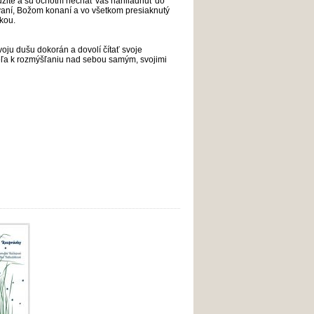
 odžité a sú ochotní nechať vás nahliadnuť do
ávaní, Božom konaní a vo všetkom presiaknutý
škou.
svoju dušu dokorán a dovolí čítať svoje
ateľa k rozmýšľaniu nad sebou samým, svojimi