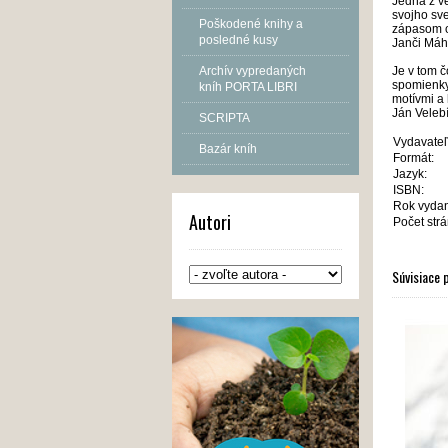
Jedna z ve
svojho sve
Poškodené knihy a
zápasom o 
posledné kusy
Janči Máh
Archív vypredaných
Je v tom č
spomienky,
kníh PORTA LIBRI
motívmi a
Ján Velebí
SCRIPTA
Vydavateľ
Bazár kníh
Formát:
Jazyk:
ISBN:
Rok vydan
Autori
Počet strá
Súvisiace 