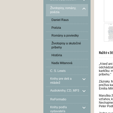
Životopisy, romány,
poézia
Daniel Raus
Poézia
Romány a poviedky
Životopisy a skutočné
príbehy
Nažité v ži
História
Naďa Mitanová
„A keď ani
odchádzať.
C. S. Lewis
kartičku: 
príbehu.“
Knihy pre deti a
Zázraky. 
mládež
prežíva ka
Emília Mi
Audioknihy, CD, MP3
Maruška ži
vzťahov, k
ReFormatio
Nechajme 
Peter Pod
Knihy podľa
vydavateľa