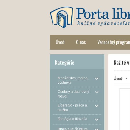
Úvod
O nás
Vernostný progra
Kategórie
Nažité v
Manželstvo, rodina,
Úvod
výchova
Osobný a duchovný
rozvoj
Líderstvo - práca a
služba
Teológia a filozofia
Biblia a jej štúdium