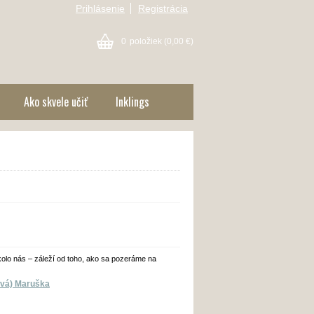
Prihlásenie
Registrácia
0
položiek
(0,00 €)
Ako skvele učiť
Inklings
lo nás – záleží od toho, ako sa pozeráme na
ová) Maruška