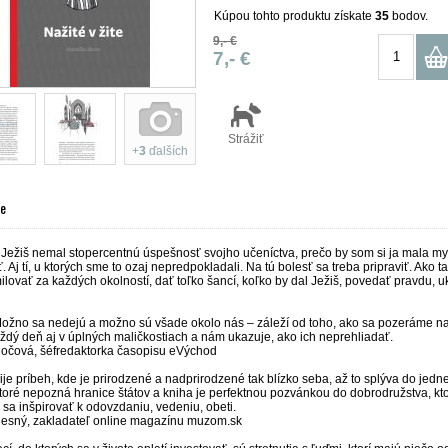
Kúpou tohto produktu získate
35
bodov.
9,- €
7,- €
Strážiť
+
3
ďalších
te
 Ježiš nemal stopercentnú úspešnosť svojho učeníctva, prečo by som si ja mala my
 Aj tí, u ktorých sme to ozaj nepredpokladali. Na tú bolesť sa treba pripraviť. Ako
milovať za každých okolností, dať toľko šancí, koľko by dal Ježiš, povedať pravdu, uká
Možno sa nedejú a možno sú všade okolo nás – záleží od toho, ako sa pozeráme na 
ždý deň aj v úplných maličkostiach a nám ukazuje, ako ich neprehliadať.
hočová, šéfredaktorka časopisu eVýchod
je príbeh, kde je prirodzené a nadprirodzené tak blízko seba, až to splýva do jednej
toré nepozná hranice štátov a kniha je perfektnou pozvánkou do dobrodružstva, kto
sa inšpirovať k odovzdaniu, vedeniu, obeti.
lesný, zakladateľ online magazínu muzom.sk