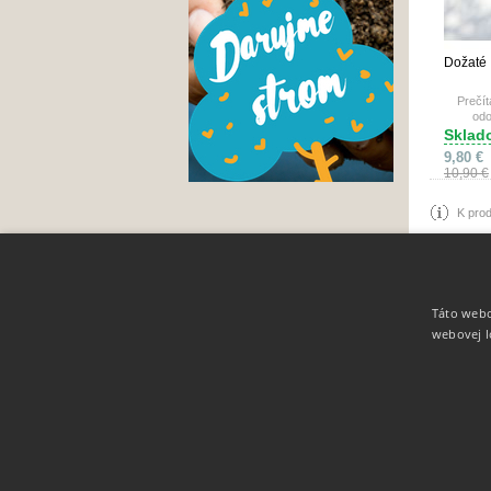
Dožaté
Prečít
odo
Sklad
9,80 €
10,90 €
K prod
Táto webo
Info
webovej l
O nás
Zľavové kupóny
Obchodné podmienky
Ochrana osobných údajov
Spolupracujeme
Cookies