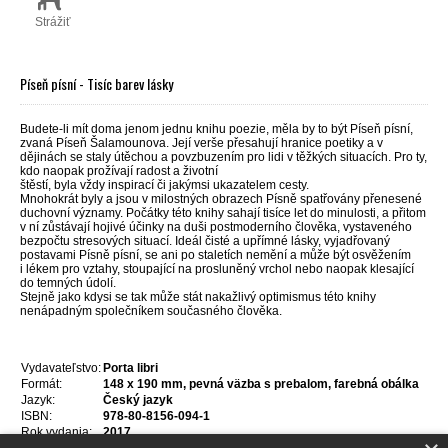
Strážiť
Píseň písní - Tisíc barev lásky
Budete-li mít doma jenom jednu knihu poezie, měla by to být Píseň písní,
zvaná Píseň Šalamounova. Její verše přesahují hranice poetiky a v
dějinách se staly útěchou a povzbuzením pro lidi v těžkých situacích. Pro ty,
kdo naopak prožívají radost a životní
štěstí, byla vždy inspirací či jakýmsi ukazatelem cesty.
Mnohokrát byly a jsou v milostných obrazech Písně spatřovány přenesené
duchovní významy. Počátky této knihy sahají tisíce let do minulosti, a přitom
v ní zůstávají hojivé účinky na duši postmoderního člověka, vystaveného
bezpočtu stresových situací. Ideál čisté a upřímné lásky, vyjadřovaný
postavami Písně písní, se ani po staletích nemění a může být osvěžením
i lékem pro vztahy, stoupající na prosluněný vrchol nebo naopak klesající
do temných údolí.
Stejně jako kdysi se tak může stát nakažlivý optimismus této knihy
nenápadným společníkem současného člověka.
Vydavateľstvo:
Porta libri
Formát:
148 x 190 mm, pevná väzba s prebalom, farebná obálka
Jazyk:
Český jazyk
ISBN:
978-80-8156-094-1
Rok vydania:
2017