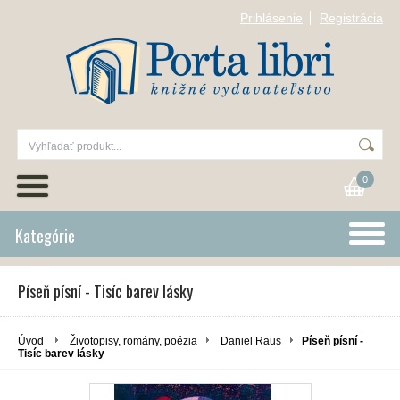
Prihlásenie
Registrácia
0
Kategórie
Píseň písní - Tisíc barev lásky
Úvod
Životopisy, romány, poézia
Daniel Raus
Píseň písní -
Tisíc barev lásky