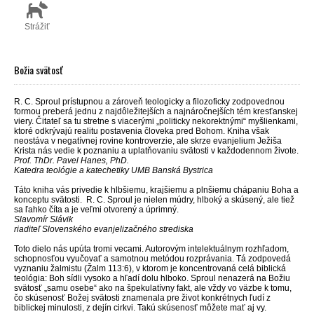
Strážiť
Božia svätosť
R. C. Sproul prístupnou a zároveň teologicky a filozoficky zodpovednou
formou preberá jednu z najdôležitejších a najnáročnejších tém kresťanskej
viery. Čitateľ sa tu stretne s viacerými „politicky nekorektnými“ myšlienkami,
ktoré odkrývajú realitu postavenia človeka pred Bohom. Kniha však
neostáva v negatívnej rovine kontroverzie, ale skrze evanjelium Ježiša
Krista nás vedie k poznaniu a uplatňovaniu svätosti v každodennom živote.
Prof. ThDr. Pavel Hanes, PhD.
Katedra teológie a katechetiky UMB Banská Bystrica
Táto kniha vás privedie k hlbšiemu, krajšiemu a plnšiemu chápaniu Boha a
konceptu svätosti. R. C. Sproul je nielen múdry, hlboký a skúsený, ale tiež
sa ľahko číta a je veľmi otvorený a úprimný.
Slavomír Slávik
riaditeľ Slovenského evanjelizačného strediska
Toto dielo nás upúta tromi vecami. Autorovým intelektuálnym rozhľadom,
schopnosťou vyučovať a samotnou metódou rozprávania. Tá zodpovedá
vyznaniu žalmistu (Žalm 113:6), v ktorom je koncentrovaná celá biblická
teológia: Boh sídli vysoko a hľadí dolu hlboko. Sproul nenazerá na Božiu
svätosť „samu osebe“ ako na špekulatívny fakt, ale vždy vo väzbe k tomu,
čo skúsenosť Božej svätosti znamenala pre život konkrétnych ľudí z
biblickej minulosti, z dejín cirkvi. Takú skúsenosť môžete mať aj vy.