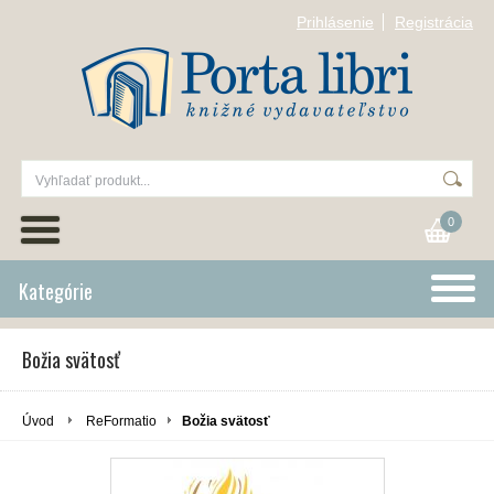
Prihlásenie
Registrácia
0
Kategórie
Božia svätosť
Úvod
ReFormatio
Božia svätosť