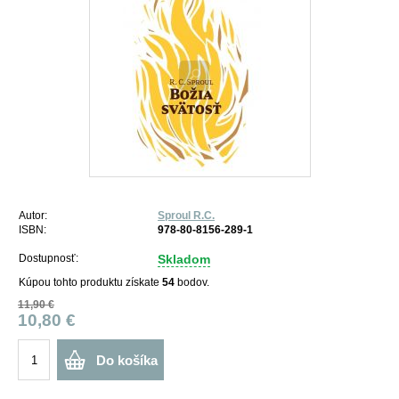
Autor:
Sproul R.C.
ISBN:
978-80-8156-289-1
Dostupnosť:
Skladom
Kúpou tohto produktu získate
54
bodov.
11,90 €
10,80 €
Do košíka