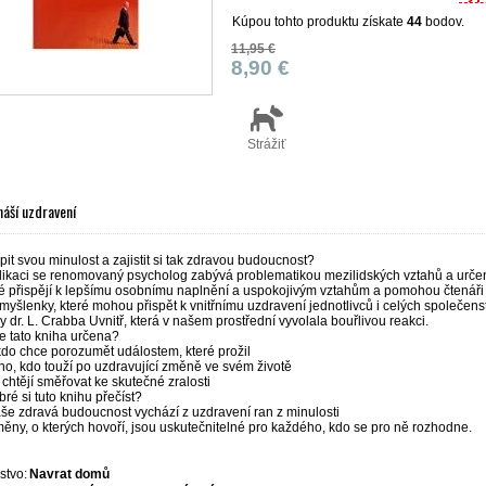
Kúpou tohto produktu získate
44
bodov.
11,95 €
8,90 €
Strážiť
áší uzdravení
it svou minulost a zajistit si tak zdravou budoucnost?
likaci se renomovaný psycholog zabývá problematikou mezilidských vztahů a určení v
ré přispějí k lepšímu osobnímu naplnění a uspokojivým vztahům a pomohou čtenáři 
myšlenky, které mohou přispět k vnitřnímu uzdravení jednotlivců i celých společen
y dr. L. Crabba
Uvnitř
, která v našem prostřední vyvolala bouřlivou reakci.
e tato kniha určena?
kdo chce porozumět událostem, které prožil
ho, kdo touží po uzdravující změně ve svém životě
o chtějí směřovat ke skutečné zralosti
bré si tuto knihu přečíst?
še zdravá budoucnost vychází z uzdravení ran z minulosti
ěny, o kterých hovoří, jsou uskutečnitelné pro každého, kdo se pro ně rozhodne.
stvo:
Navrat domů