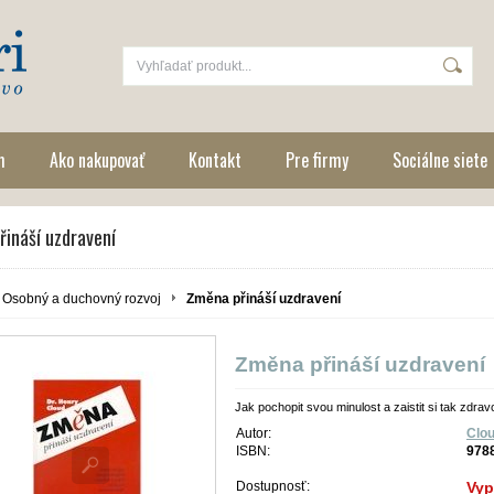
m
Ako nakupovať
Kontakt
Pre firmy
Sociálne siete
ináší uzdravení
Osobný a duchovný rozvoj
Změna přináší uzdravení
Změna přináší uzdravení
Jak pochopit svou minulost a zaistit si tak zdr
Autor:
Clo
ISBN:
978
Dostupnosť:
Vyp