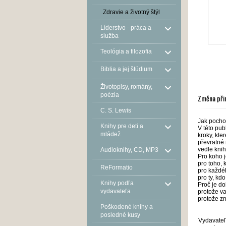
Zdravie a životný štýl
Líderstvo - práca a
služba
Teológia a filozofia
Biblia a jej štúdium
Životopisy, romány,
poézia
Změna přin
C. S. Lewis
Jak pochop
Knihy pre deti a
V této pub
mládež
kroky, kte
převratné 
vedle knih
Audioknihy, CD, MP3
Pro koho j
pro toho, 
ReFormatio
pro každé
pro ty, kd
Knihy podľa
Proč je do
vydavateľa
protože va
protože zm
Poškodené knihy a
posledné kusy
Vydavateľ