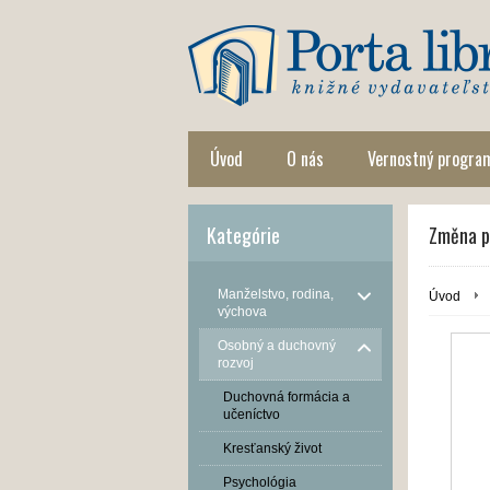
Úvod
O nás
Vernostný progra
Kategórie
Změna př
Manželstvo, rodina,
Úvod
výchova
Osobný a duchovný
rozvoj
Duchovná formácia a
učeníctvo
Kresťanský život
Psychológia