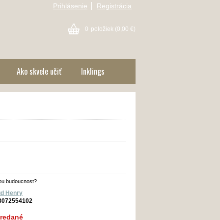
Prihlásenie
Registrácia
0
položiek
(0,00 €)
Ako skvele učiť
Inklings
avou budoucnost?
ud Henry
8072554102
redané