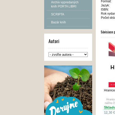
Formát:
Archív vypredaných
Jazyk:
kníh PORTA LIBRI
ISBN:
Rok vydan
SCRIPTA
Počet strá
Bazár kníh
Súvisiace 
Autori
Hranice
Hranic
nášho ž
k nám s
Sklad
nám ro
12,30 €
povieme