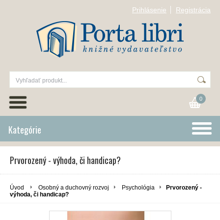
Prihlásenie
Registrácia
0
Kategórie
Prvorozený - výhoda, či handicap?
Úvod
Osobný a duchovný rozvoj
Psychológia
Prvorozený -
výhoda, či handicap?