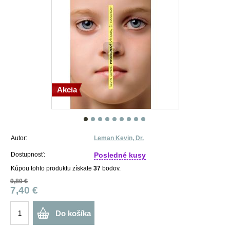
Akcia
Autor:
Leman Kevin, Dr.
Dostupnosť:
Posledné kusy
Kúpou tohto produktu získate
37
bodov.
9,80 €
7,40 €
Do košíka