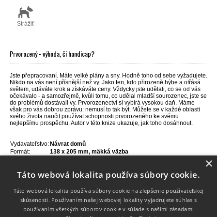
Strážiť
Prvorozený - výhoda, či handicap?
Jste přepracovaní. Máte velké plány a sny. Hodně toho od sebe vyžadujete.
Nikdo na vás není přísnější než vy. Jako ten, kdo přirozeně hýbe a otřásá
světem, udáváte krok a získáváte ceny. Vždycky jste udělali, co se od vás
očekávalo - a samozřejmě, kvůli tomu, co udělal mladší sourozenec, jste se
do problémů dostávali vy. Prvorozenectví si vybírá vysokou daň. Máme
však pro vás dobrou zprávu: nemusí to tak být. Můžete se v každé oblasti
svého života naučit používat schopnosti prvorozeného ke svému
nejlepšímu prospěchu. Autor v této knize ukazuje, jak toho dosáhnout.
Vydavateľstvo:
Návrat domů
Formát:
138 x 205
mm, mäkká väzba
×
Jazyk:
Čeština
ISBN:
978-80-7255-250-4
Táto webová lokalita používa súbory cookie.
Rok vydania:
2011
Počet strán:
208
Táto webová lokalita používa súbory cookie na zlepšenie používateľskej
skúsenosti. Používaním našej webovej lokality vyjadrujete súhlas s
používaním všetkých súborov cookie v súlade s našimi zásadami