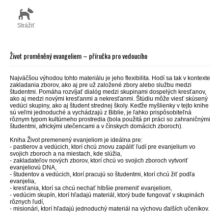
Strážiť
Život proměněný evangeliem – příručka pro vedoucího
Najväčšou výhodou tohto materiálu je jeho flexibilita. Hodí sa tak v kontexte
zakladania zborov, ako aj pre už založené zbory alebo službu medzi
študentmi. Pomáha rozvíjať dialóg medzi skupinami dospelých kresťanov,
ako aj medzi novými kresťanmi a nekresťanmi. Štúdiu môže viesť skúsený
vedúci skupiny, ako aj študent strednej školy. Keďže myšlienky v tejto knihe
sú veľmi jednoduché a vychádzajú z Biblie, je ľahko prispôsobiteľná
rôznym typom kultúrneho prostredia (bola použitá pri práci so zahraničnými
študentmi, africkými utečencami a v čínskych domácich zboroch).
Kniha Život premenený evanjeliom je ideálna pre:
- pastierov a vedúcich, ktorí chcú znovu zapáliť ľudí pre evanjelium vo
svojich zboroch a na miestach, kde slúžia,
- zakladateľov nových zborov, ktorí chcú vo svojich zboroch vytvoriť
evanjeliovú DNA,
- študentov a vedúcich, ktorí pracujú so študentmi, ktorí chcú žiť podľa
evanjelia,
- kresťania, ktorí sa chcú nechať hlbšie premeniť evanjeliom,
- vedúcim skupín, ktorí hľadajú materiál, ktorý bude fungovať v skupinách
rôznych ľudí,
- misionári, ktorí hľadajú jednoduchý materiál na výchovu ďalších učeníkov.