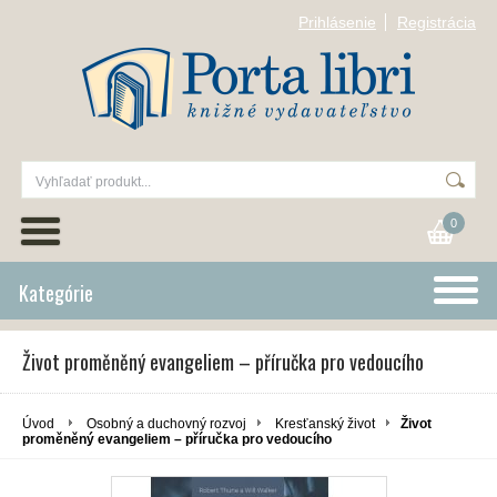
Prihlásenie
Registrácia
0
Kategórie
Život proměněný evangeliem – příručka pro vedoucího
Úvod
Osobný a duchovný rozvoj
Kresťanský život
Život
proměněný evangeliem – příručka pro vedoucího