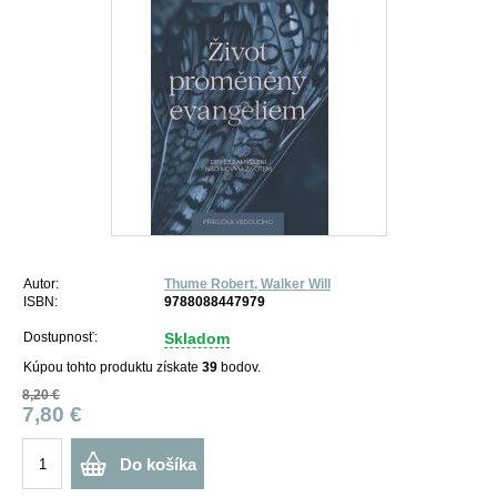
Autor:
Thume Robert, Walker Will
ISBN:
9788088447979
Dostupnosť:
Skladom
Kúpou tohto produktu získate
39
bodov.
8,20 €
7,80 €
Do košíka