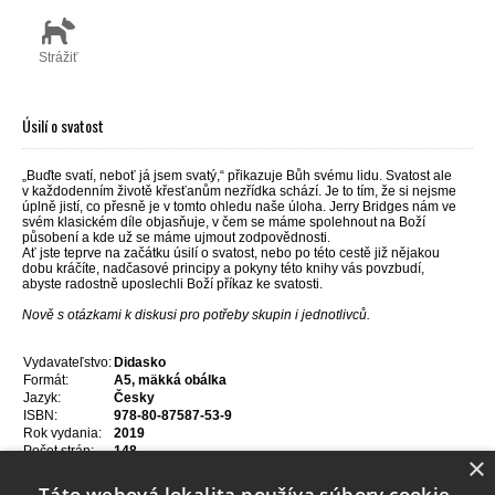
Strážiť
Úsilí o svatost
„Buďte svatí, neboť já jsem svatý,“ přikazuje Bůh svému lidu. Svatost ale
v každodenním životě křesťanům nezřídka schází. Je to tím, že si nejsme
úplně jistí, co přesně je v tomto ohledu naše úloha. Jerry Bridges nám ve
svém klasickém díle objasňuje, v čem se máme spolehnout na Boží
působení a kde už se máme ujmout zodpovědnosti.
Ať jste teprve na začátku úsilí o svatost, nebo po této cestě již nějakou
dobu kráčíte, nadčasové principy a pokyny této knihy vás povzbudí,
abyste radostně uposlechli Boží příkaz ke svatosti.
Nově s otázkami k diskusi pro potřeby skupin i jednotlivců.
Vydavateľstvo:
Didasko
Formát:
A5, mäkká obálka
Jazyk:
Česky
ISBN:
978-80-87587-53-9
Rok vydania:
2019
Počet strán:
148
×
Táto webová lokalita používa súbory cookie.