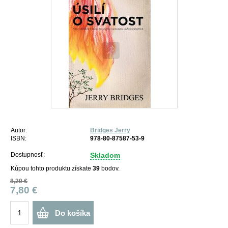
Autor:
Bridges Jerry
ISBN:
978-80-87587-53-9
Dostupnosť:
Skladom
Kúpou tohto produktu získate
39
bodov.
8,20 €
7,80 €
Do košíka