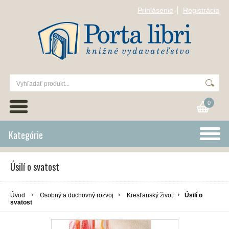
Prihlásenie
Registrácia
0
Kategórie
Úsilí o svatost
Úvod
Osobný a duchovný rozvoj
Kresťanský život
Úsilí o
svatost