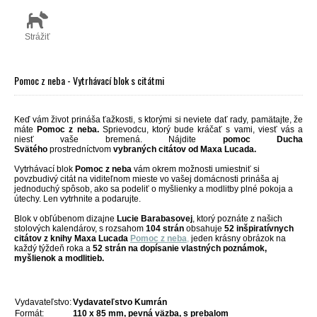
Strážiť
Pomoc z neba - Vytrhávací blok s citátmi
Keď vám život prináša ťažkosti, s ktorými si neviete dať rady, pamätajte, že
máte
Pomoc z neba.
Sprievodcu, ktorý bude kráčať s vami, viesť vás a
niesť vaše bremená. Nájdite
pomoc Ducha
Svätého
prostredníctvom
vybraných citátov od Maxa Lucada.
Vytrhávací blok
Pomoc z neba
vám okrem možnosti umiestniť si
povzbudivý citát na viditeľnom mieste vo vašej domácnosti prináša aj
jednoduchý spôsob, ako sa podeliť o myšlienky a modlitby plné pokoja a
útechy. Len vytrhnite a podarujte.
Blok v obľúbenom dizajne
Lucie Barabasovej
, ktorý poznáte z našich
stolových kalendárov, s rozsahom
104 strán
obsahuje
52 inšpiratívnych
citátov z knihy Maxa Lucada
Pomoc z neba
,
jeden krásny obrázok na
každý týždeň roka a
52 strán na dopísanie vlastných poznámok,
myšlienok a modlitieb.
Vydavateľstvo:
Vydavateľstvo Kumrán
Formát:
110 x 85 mm, pevná väzba, s prebalom