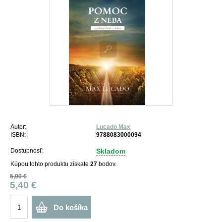
Autor:
Lucado Max
ISBN:
9788083000094
Dostupnosť:
Skladom
Kúpou tohto produktu získate
27
bodov.
5,90 €
5,40 €
Do košíka