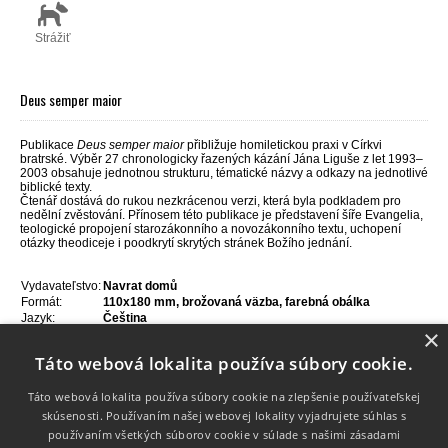
Strážiť
Deus semper maior
Publikace
Deus semper maior
přibližuje homiletickou praxi v Církvi
bratrské. Výběr 27 chronologicky řazených kázání Jána Liguše z let 1993–
2003 obsahuje jednotnou strukturu, tématické názvy a odkazy na jednotlivé
biblické texty.
Čtenář dostává do rukou nezkrácenou verzi, která byla podkladem pro
nedělní zvěstování. Přínosem této publikace je představení šíře Evangelia,
teologické propojení starozákonního a novozákonního textu, uchopení
otázky theodiceje i poodkrytí skrytých stránek Božího jednání.
Vydavateľstvo:
Navrat domů
Formát:
110x180 mm, brožovaná väzba, farebná obálka
Jazyk:
Čeština
×
ISBN:
978-80-7255-169-9
Rok vydania:
2007
Táto webová lokalita používa súbory cookie.
Počet strán:
182
Táto webová lokalita používa súbory cookie na zlepšenie používateľskej
skúsenosti. Používaním našej webovej lokality vyjadrujete súhlas s
používaním všetkých súborov cookie v súlade s našimi zásadami