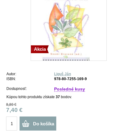
Akcia
Autor:
Liguš Ján
ISBN:
978-80-7255-169-9
Dostupnosť:
Posledné kusy
Kúpou tohto produktu získate
37
bodov.
8,80 €
7,40 €
Do košíka