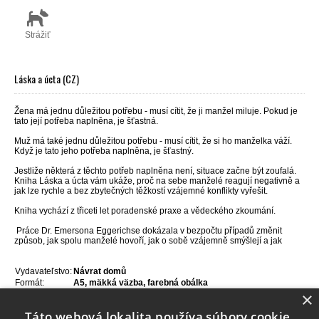
Strážiť
Láska a úcta (CZ)
Žena má jednu důležitou potřebu - musí cítit, že ji manžel miluje. Pokud je
tato její potřeba naplněna, je šťastná.
Muž má také jednu důležitou potřebu - musí cítit, že si ho manželka váží.
Když je tato jeho potřeba naplněna, je šťastný.
Jestliže některá z těchto potřeb naplněna není, situace začne být zoufalá.
Kniha Láska a úcta vám ukáže, proč na sebe manželé reagují negativně a
jak lze rychle a bez zbytečných těžkostí vzájemné konflikty vyřešit.
Kniha vychází z třiceti let poradenské praxe a vědeckého zkoumání.
Práce Dr. Emersona Eggerichse dokázala v bezpočtu případů změnit
způsob, jak spolu manželé hovoří, jak o sobě vzájemně smýšlejí a jak
Vydavateľstvo:
Návrat domů
Formát:
A5, mäkká väzba, farebná obálka
×
Jazyk:
Čeština
ISBN:
978-80-7255-267-2
Táto webová lokalita používa súbory cookie.
Rok vydania:
2012