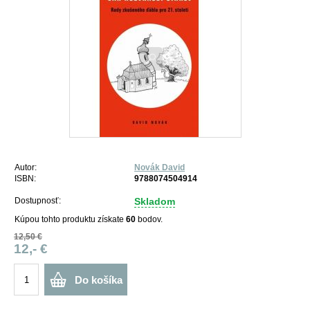
Autor:
Novák David
ISBN:
9788074504914
Dostupnosť:
Skladom
Kúpou tohto produktu získate
60
bodov.
12,50 €
12,- €
Do košíka