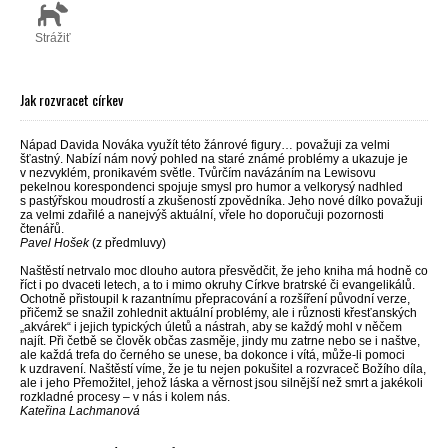
Strážiť
Jak rozvracet církev
Nápad Davida Nováka využít této žánrové figury… považuji za velmi
šťastný. Nabízí nám nový pohled na staré známé problémy a ukazuje je
v nezvyklém, pronikavém světle. Tvůrčím navázáním na Lewisovu
pekelnou korespondenci spojuje smysl pro humor a velkorysý nadhled
s pastýřskou moudrostí a zkušeností zpovědníka. Jeho nové dílko považuji
za velmi zdařilé a nanejvýš aktuální, vřele ho doporučuji pozornosti
čtenářů.
Pavel Hošek
(z předmluvy)
Naštěstí netrvalo moc dlouho autora přesvědčit, že jeho kniha má hodně co
říct i po dvaceti letech, a to i mimo okruhy Církve bratrské či evangelikálů.
Ochotně přistoupil k razantnímu přepracování a rozšíření původní verze,
přičemž se snažil zohlednit aktuální problémy, ale i různosti křesťanských
„akvárek“ i jejich typických úletů a nástrah, aby se každý mohl v něčem
najít. Při četbě se člověk občas zasměje, jindy mu zatrne nebo se i naštve,
ale každá trefa do černého se unese, ba dokonce i vítá, může-li pomoci
k uzdravení. Naštěstí víme, že je tu nejen pokušitel a rozvraceč Božího díla,
ale i jeho Přemožitel, jehož láska a věrnost jsou silnější než smrt a jakékoli
rozkladné procesy – v nás i kolem nás.
Kateřina Lachmanová