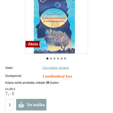
Akcia
Autor:
Cacciabue Zuzana
Dostupnosť:
1 poškodený kus
Kúpou tohto produktu získate
35
bodov.
11,90 €
7,- €
Do košíka