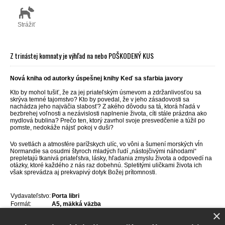
Strážiť
Z trinástej komnaty je výhľad na nebo POŠKODENÝ KUS
Nová kniha od autorky úspešnej knihy Keď sa sfarbia javory
Kto by mohol tušiť, že za jej priateľským úsmevom a zdržanlivosťou sa
skrýva temné tajomstvo? Kto by povedal, že v jeho zásadovosti sa
nachádza jeho najväčia slabosť? Z akého dôvodu sa tá, ktorá hľadá v
bezbrehej voľnosti a nezávislosti naplnenie života, cíti stále prázdna ako
mydlová bublina? Prečo ten, ktorý zavrhol svoje presvedčenie a túžil po
pomste, nedokáže nájsť pokoj v duši?
Vo svetlách a atmosfére parížskych ulíc, vo vôni a šumení morských vĺn
Normandie sa osudmi štyroch mladých ľudí „nástojčivými náhodami“
prepletajú tkanivá priateľstva, lásky, hľadania zmyslu života a odpovedí na
otázky, ktoré každého z nás raz dobehnú. Spletitými uličkami života ich
však sprevádza aj prekvapivý dotyk Božej prítomnosti.
Vydavateľstvo:
Porta libri
Formát:
A5, mäkká väzba
×
Jazyk:
slovenčina
ISBN:
978-80-8156-093-4