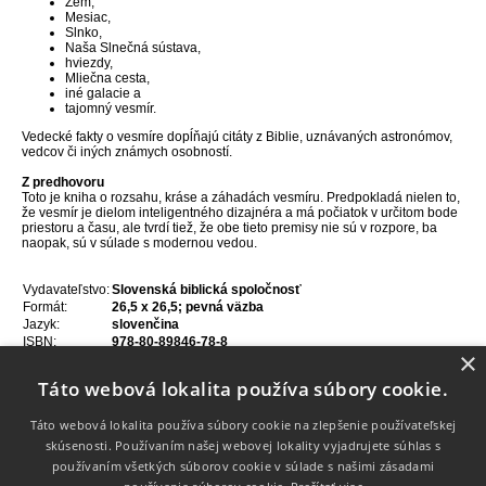
Zem,
Mesiac,
Slnko,
Naša Slnečná sústava,
hviezdy,
Mliečna cesta,
iné galacie a
tajomný vesmír.
Vedecké fakty o vesmíre dopĺňajú
citáty z Biblie
, uznávaných astronómov,
vedcov či iných známych osobností.
Z predhovoru
Toto je kniha o rozsahu, kráse a záhadách vesmíru. Predpokladá nielen to,
že vesmír je dielom inteligentného dizajnéra a má počiatok v určitom bode
priestoru a času, ale tvrdí tiež, že obe tieto premisy nie sú v rozpore, ba
naopak, sú v súlade s modernou vedou.
Vydavateľstvo:
Slovenská biblická spoločnosť
Formát:
26,5 x 26,5
; pevná väzba
Jazyk:
slovenčina
ISBN:
978-80-89846-78-8
×
Rok vydania:
2022
Počet strán:
157
Táto webová lokalita používa súbory cookie.
Táto webová lokalita používa súbory cookie na zlepšenie používateľskej
skúsenosti. Používaním našej webovej lokality vyjadrujete súhlas s
používaním všetkých súborov cookie v súlade s našimi zásadami