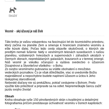
Strážiť
Vesmír - aký úžasný je náš Boh
Táto kniha je vašou vstupenkou na fascinujúci let do kozmického priestoru,
ktorý začína na planéte Zem a smeruje k hraniciam známeho vesmíru a
ešte kúsok ďalej. Počas tejto cesty objavíte skutočnosti, o ktorých ste
predtým nemali tušenie: fakty o vesmírnych telesách susediacich s našou
planétou, vzdialených hviezdach a supernovách i záhadách ukrytých v
čiernych dierach, neprebádaných galaxiách, kvazaroch a v temnej energii.
Náš vesmír je vskutku očarujúci a vydáva svedectvo o úžasnom
Dizajnérovi a Stvoriteľovi všetkého - o Bohu.
Zo svojho vesmírneho putovania sa vrátite obohatení o množstvo
vedeckých poznatkov. Čo je však dôležitejšie, viac si uvedomíte Božiu
majestátnosť a nepochybne budete naplnení úžasom a úctou k Jeho
láskyplnej starostlivosti.
Nebeské diaľavy nie sú prekážkou, pokiaľ cestujeme s Bohom. Preto
využite túto príležitosť a pripravte sa na odlet. Nepremeškajte šancu zažiť
jazdu svojho života!
Obsah
Kniha obsahuje
vyše 150 plnofarebných strán
s kvalitnými a detailnými
fotografiamia pričom predstavuje úchvatnosť vesmíru
v ôsmich kapitolách
: