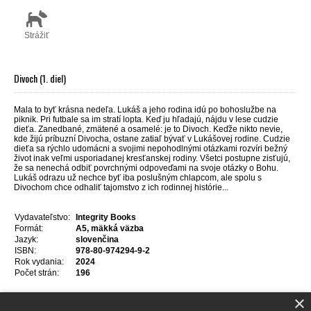
Strážiť
Divoch (1. diel)
Mala to byť krásna nedeľa. Lukáš a jeho rodina idú po bohoslužbe na
piknik. Pri futbale sa im stratí lopta. Keď ju hľadajú, nájdu v lese cudzie
dieťa. Zanedbané, zmätené a osamelé: je to Divoch. Keďže nikto nevie,
kde žijú príbuzní Divocha, ostane zatiaľ bývať v Luká­šovej rodine. Cudzie
dieťa sa rýchlo udomácni a svo­jimi nepohodlnými otázkami rozvíri bežný
život inak veľmi usporiadanej kresťanskej rodiny. Všetci postup­ne zisťujú,
že sa nenechá odbiť povrchnými odpove­ďami na svoje otázky o Bohu.
Lukáš odrazu už nechce byť iba poslušným chlapcom, ale spolu s
Divochom chce odhaliť tajomstvo z ich rodinnej histórie...
Vydavateľstvo:
Integrity Books
Formát:
A5, mäkká väzba
Jazyk:
slovenčina
ISBN:
978-80-974294-9-2
Rok vydania:
2024
Počet strán:
196
×