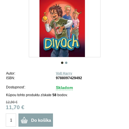
Autor:
Voß Harry
ISBN:
9788097429492
Dostupnosť:
Skladom
Kúpou tohto produktu získate
58
bodov.
12,90 €
11,70 €
Do košíka