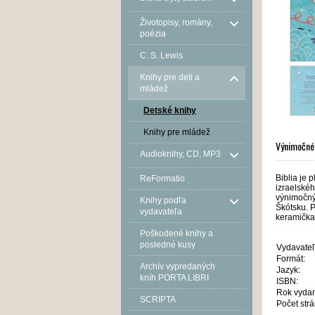
Životopisy, romány,
poézia
C. S. Lewis
Knihy pre deti a
mládež
Detské knihy
Knihy pre mládež
Výnimočné 
Audioknihy, CD, MP3
Biblia je 
ReFormatio
izraelskéh
výnimočnýc
Knihy podľa
Škótsku. P
vydavateľa
keramička 
Poškodené knihy a
posledné kusy
Vydavateľ
Formát:
Archív vypredaných
Jazyk:
kníh PORTA LIBRI
ISBN:
Rok vydan
SCRIPTA
Počet strá