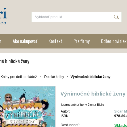
m
Ako nakupovať
Kontakt
Pre firmy
Odber noviniek
é biblické ženy
Knihy pre deti a mládež
Detské knihy
Výnimočné biblické ženy
Výnimočné biblické ženy
Ilustrované príbehy žien z Biblie
Autor:
Sloan M
ISBN:
978-80-
Dostupnosť:
Sklad