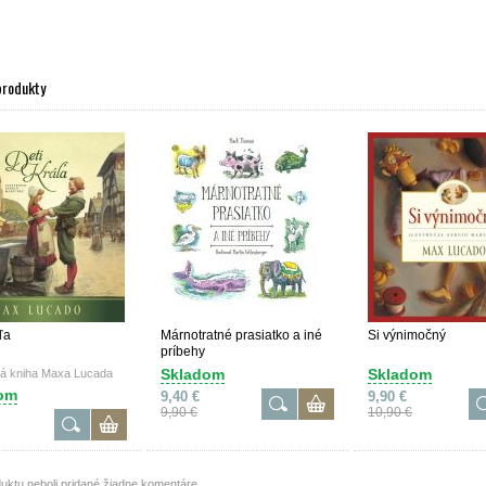
produkty
ľa
Márnotratné prasiatko a iné
Si výnimočný
príbehy
Skladom
Skladom
á kniha Maxa Lucada
om
9,40 €
9,90 €
9,90 €
10,90 €
uktu neboli pridané žiadne komentáre