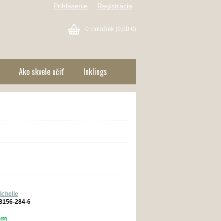
Prihlásenie
Registrácia
0
položiek
(0,00 €)
Ako skvele učiť
Inklings
Ichelle
8156-284-6
om