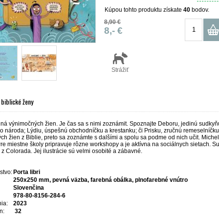
Kúpou tohto produktu získate
40
bodov.
8,90 €
8,- €
Strážiť
biblické ženy
plná výnimočných žien. Je čas sa s nimi zoznámit. Spoznajte Deboru, jedinú sudkyň
o národa; Lýdiu, úspešnú obchodníčku a krestanku; či Prisku, zručnú remeselníčku 
h žien z Biblie, preto sa zoznámte s dalšími a spolu sa podme od nich učit. Miche
re miestne školy pripravuje rôzne workshopy a je aktívna na sociálnych sietach. S
z Colorada. Jej ilustrácie sú velmi osobité a zábavné.
stvo:
Porta libri
250x250 mm, pevná väzba, farebná obálka, plnofarebné vnútro
Slovenčina
978-80-8156-284-6
ia:
2023
n:
32