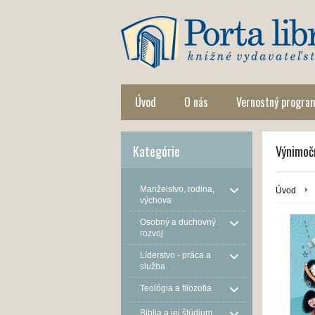
Úvod
O nás
Vernostný progra
Kategórie
Výnimočn
Manželstvo, rodina,
Úvod
výchova
Osobný a duchovný
rozvoj
Líderstvo - práca a
služba
Teológia a filozofia
Biblia a jej štúdium