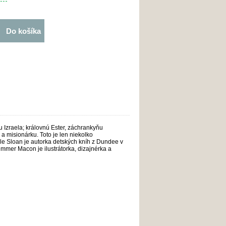
Do košíka
u Izraela; královnú Ester, záchrankyňu
a misionárku. Toto je len niekolko
lle Sloan je autorka detských kníh z Dundee v
ummer Macon je ilustrátorka, dizajnérka a