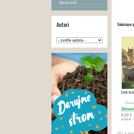
Bazár kníh
Autori
Súvisiace 
Deti krá
Detsk
Sklad
8,50 €
9,50 €
K prod