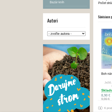
Bazár kníh
Počet strá
Súvisiace 
Autori
Boh nám
Ježiš 
Sklad
8,90 €
9,90 €
K prod