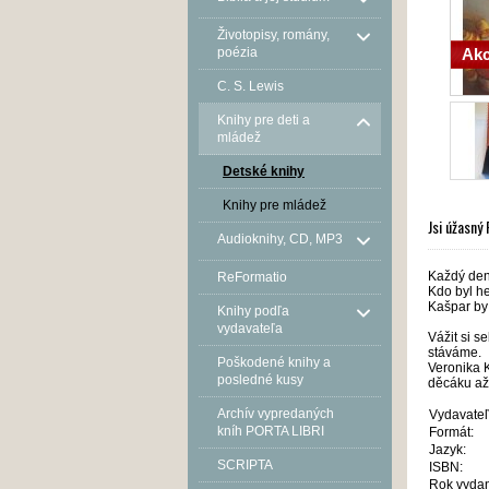
Životopisy, romány,
poézia
Akc
C. S. Lewis
Knihy pre deti a
mládež
Detské knihy
Knihy pre mládež
Jsi úžasn
Audioknihy, CD, MP3
Každý den 
ReFormatio
Kdo byl he
Kašpar by 
Knihy podľa
vydavateľa
Vážit si s
stáváme.
Poškodené knihy a
Veronika 
posledné kusy
děcáku až
Archív vypredaných
Vydavateľ
kníh PORTA LIBRI
Formát:
Jazyk:
SCRIPTA
ISBN:
Rok vydan