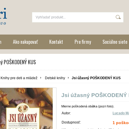
m
Ako nakupovať
Kontakt
Pre firmy
Sociálne siete
sný POŠKODENÝ KUS
Knihy pre deti a mládež
Detské knihy
Jsi úžasný POŠKODENÝ KUS
Jsi úžasný POŠKODENÝ
Mierne poškodená obálka (pozri foto).
Autor:
Lucado M
Dostupnosť:
1 poško