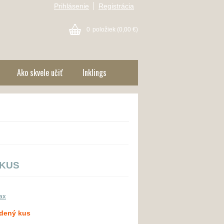
Prihlásenie
Registrácia
0
položiek
(0,00 €)
Ako skvele učiť
Inklings
 KUS
ax
dený kus