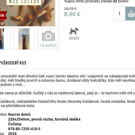
Kúpou tohto produktu získate
42
bodov.
10,70 €
8,40 €
ia
Strážiť
+
3
ďalších
ý POŠKODENÝ KUS
prováděli malí dřevění lidé zvaní zemíci stejnou věc: vzájemně se nálepkovali hv
zký, měl hladký povrch a krásnou barvu, dostával vždy hvězdičky. Kdo měl neuhlaz
jedním z nich...
ebe sama je důležité. Každý z nás je nádherný takový, jaký je – to bychom měli mít s
Kašáková,
zakladatelka Nadačního fondu Veroniky Kašákové, česká modelka, finali
 na přehlídková mola
stvo:
Navrat domů
229x254mm, pevná väzba, farebná obálka
Čeština
978-80-7255-419-5
ia:
2019