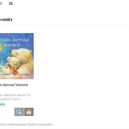
n:
32
produkty
 daroval Vianoce
je najlepším darom zo
všetkých darov.
om
uktu neboli pridané žiadne komentáre