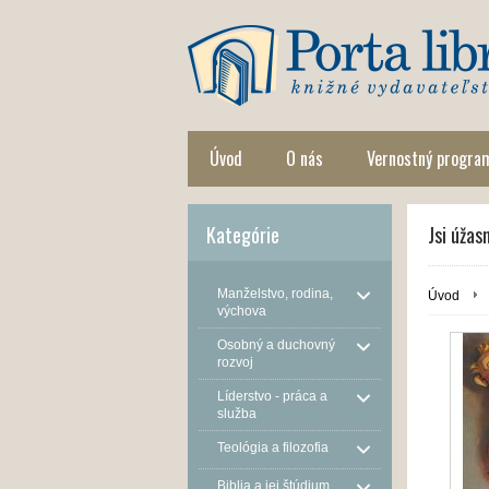
Úvod
O nás
Vernostný progra
Kategórie
Jsi úža
Manželstvo, rodina,
Úvod
výchova
Osobný a duchovný
rozvoj
Líderstvo - práca a
služba
Teológia a filozofia
Biblia a jej štúdium