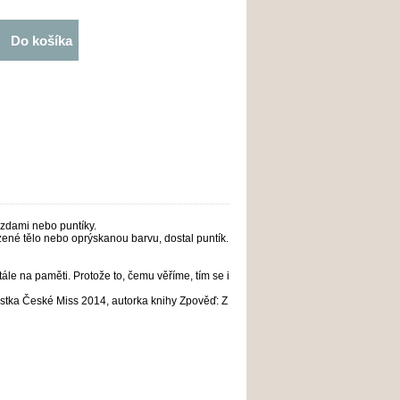
Do košíka
ězdami nebo puntíky.
ené tělo nebo oprýskanou barvu, dostal puntík.
tále na paměti. Protože to, čemu věříme, tím se i
stka České Miss 2014, autorka knihy
Zp
ověď: Z