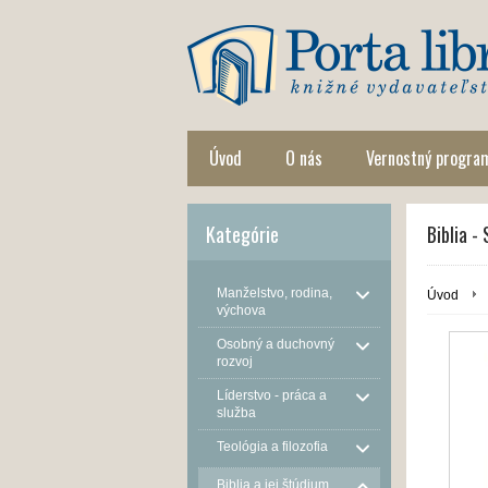
Úvod
O nás
Vernostný progra
Kategórie
Biblia -
Manželstvo, rodina,
Úvod
výchova
Osobný a duchovný
rozvoj
Líderstvo - práca a
služba
Teológia a filozofia
Biblia a jej štúdium