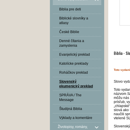
Biblia pre deti
Biblické slovníky a
atlasy
České Biblie
Denné čítania a
zamyslenia
Biblia - Sl
Evanjelický preklad
Katolícke preklady
Toto vydan
Roháčkov preklad
Slovo vyd
Slovenský
ekumenický preklad
Toto vyda
názvom
S
SPRÁVA / The
môžu nás 
Message
prísľub, v
„chlapské“
Študijná Biblia
slová ako 
naučili sp
Výklady a komentáre
vtelené SL
Slovenský
Životopisy, romány,