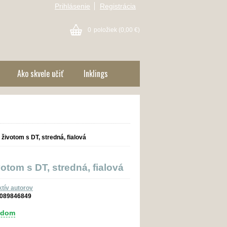
Prihlásenie
Registrácia
0
položiek
(0,00 €)
Ako skvele učiť
Inklings
u životom s DT, stredná, fialová
votom s DT, stredná, fialová
ktív autorov
089846849
adom