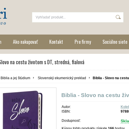
m
Ako nakupovať
Kontakt
Pre firmy
Sociálne siete
 Slovo na cestu životom s DT, stredná, fialová
Biblia a jej štúdium
Slovenský ekumenický preklad
Biblia - Slovo na cest
Biblia - Slovo na cestu ži
Autor:
Kole
ISBN:
9788
Dostupnosť:
Skl
Kúpou tohto produktu získate
166
bodov.