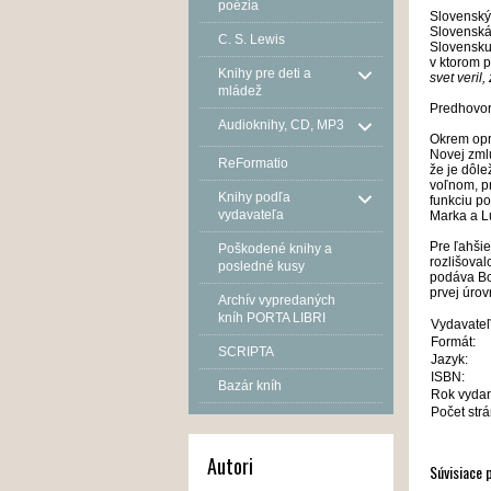
poézia
Slovenský
Slovenská 
C. S. Lewis
Slovensku.
v ktorom 
Knihy pre deti a
svet veril,
mládež
Predhovor
Audioknihy, CD, MP3
Okrem oprá
Novej zmlu
ReFormatio
že je dôle
voľnom, p
Knihy podľa
funkciu po
vydavateľa
Marka a L
Pre ľahšie
Poškodené knihy a
rozlišoval
posledné kusy
podáva Bož
prvej úrovn
Archív vypredaných
kníh PORTA LIBRI
Vydavateľ
Formát:
SCRIPTA
Jazyk:
ISBN:
Bazár kníh
Rok vydan
Počet strá
Autori
Súvisiace 