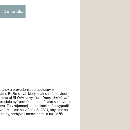
Do košíka
ormátov a prevedení pod spoločným
áme Božie slová, ktorými ak sa dáme viesť,
slova aj SLOVA sa vytráca. Dnes „
dať slovo“
–
 prestalo byť pevné, nemenné, ako sa hovorilo
slovo. Zo vzájomnej komunikácie nám vypadli
ovať. Musíme sa vrátiť k SLOVU, aby sme sa
knihy, prebývali medzi nami, a tak Ježiš –