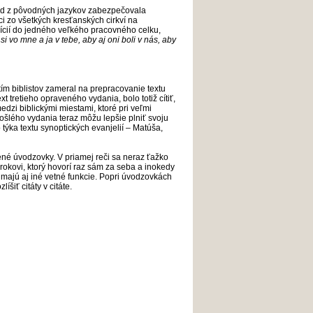
lad z pôvodných jazykov zabezpečovala
dci zo všetkých kresťanských cirkví na
dícií do jedného veľkého pracovného celku,
 si vo mne a ja v tebe, aby aj oni boli v nás, aby
tím biblistov zameral na prepracovanie textu
t tretieho opraveného vydania, bolo totiž cítiť,
dzi biblickými miestami, ktoré pri veľmi
šlého vydania teraz môžu lepšie plniť svoju
týka textu synoptických evanjelií – Matúša,
žené úvodzovky. V priamej reči sa neraz ťažko
rorokovi, ktorý hovorí raz sám za seba a inokedy
 majú aj iné vetné funkcie. Popri úvodzovkách
íšiť citáty v citáte.