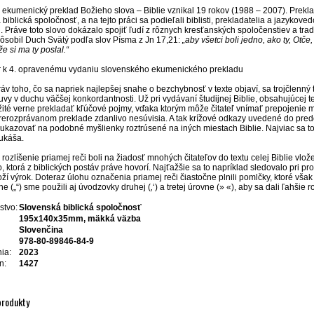
 ekumenický preklad Božieho slova – Biblie vznikal 19 rokov (1988 – 2007). Prek
biblická spoločnosť, a na tejto práci sa podieľali biblisti, prekladatelia a jazykove
 Práve toto slovo dokázalo spojiť ľudí z rôznych kresťanských spoločenstiev a tra
pôsobil Duch Svätý podľa slov Písma z Jn 17,21:
„aby všetci boli jedno, ako ty, Otče,
 že si ma ty poslal.“
 k 4. opravenému vydaniu slovenského ekumenického prekladu
v toho, čo sa napriek najlepšej snahe o bezchybnosť v texte objaví, sa trojčlenný 
vy v duchu väčšej konkordantnosti. Už pri vydávaní študijnej Biblie, obsahujúcej tex
žité verne prekladať kľúčové pojmy, vďaka ktorým môže čitateľ vnímať prepojenie me
rerozprávanom preklade zdanlivo nesúvisia. A tak krížové odkazy uvedené do predo
ukazovať na podobné myšlienky roztrúsené na iných miestach Biblie. Najviac sa to 
ukáša.
 rozlíšenie priamej reči boli na žiadosť mnohých čitateľov do textu celej Biblie vlo
o, ktorá z biblických postáv práve hovorí. Najťažšie sa to napríklad sledovalo pri p
í výrok. Doteraz úlohu označenia priamej reči čiastočne plnili pomlčky, ktoré však
e („“) sme použili aj úvodzovky druhej (‚‘) a tretej úrovne (» «), aby sa dali ľahšie rozl
stvo:
Slovenská biblická spoločnosť
195x140x35mm
, mäkká väzba
Slovenčina
978-80-89846-84-9
ia:
2023
n:
1427
produkty