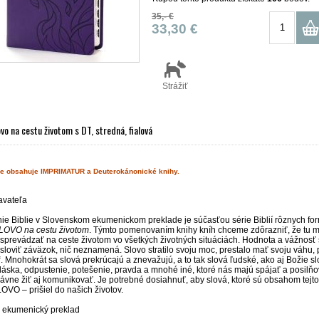
35,- €
33,30 €
Strážiť
ovo na cestu životom s DT, stredná, fialová
ie obsahuje IMPRIMATUR a Deuterokánonické knihy.
avateľa
nie Biblie v Slovenskom ekumenickom preklade je súčasťou série Biblií rôznych f
LOVO na cestu životom
. Týmto pomenovaním knihy kníh chceme zdôrazniť, že tu m
sprevádzať na ceste životom vo všetkých životných situáciách. Hodnota a vážnosť 
ysloviť záväzok, nič neznamená. Slovo stratilo svoju moc, prestalo mať svoju váhu,
. Mnohokrát sa slová prekrúcajú a znevažujú, a to tak slová ľudské, ako aj Božie 
láska, odpustenie, potešenie, pravda a mnohé iné, ktoré nás majú spájať a posilň
rávne žiť aj komunikovať. Je potrebné dosiahnuť, aby slová, ktoré sú obsahom tejto 
OVO – prišiel do našich životov.
 ekumenický preklad