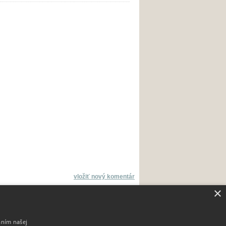
vložiť nový komentár
×
aním našej