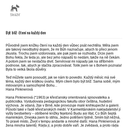
Strážiť
Být blíž: čtení na každý den
Původně jsem knížku čtení na každý den vůbec psát nechtěla. Měla jsem
ale takový neodbytný dojem, že mi Bůh naznačuje, abych to přeci jenom
zkusila. Trochu jsem vzdorovala, ale pak jsem se rozhodla. Drze jsem
Bohu řekla, že teda jo, ale bez jeho nápadů to nedám, takže na ně čekám.
A potom jsem se nestačila divit. Servíroval mi nápady jak na stříbrném
podnose, tak, abych je stačila zpracovávat. Tolik jsem se s Bohem poznala!
Byla to velká škola důvěry.
Teď můžete sami posoudit, jak se nám to povedlo. Každý měsíc má své
téma, každý den krátkou úvahu. Mým cílem bylo být blíž. Sama sobě, mým
milovaným a samozřejmě Bohu...
Hana Pinknerová
Hana Pinknerová (*1963) je křesťansky orientovaná spisovatelka a
publicistka. Vystudovala pedagogickou fakultu obor čeština, hudební
výchova. Je vdaná, žije v Brně, kde provozuje malé knihkupectví a galerii.
Působí také v řadě křesťanských médií. V Karmelitánském nakladatelství jí
vyšly bestsellery – oblíbené knížky fejetonů Budu asi lítat, Co Bůh šeptá
maminkám, Dneska jsem to stihla, Jedno potěšení týdně, Smím být něžná,
To pravé místo, Život v tempu andante a mnohé další. Hana Pinknerová je
žena mnoha talentů. Ráda jí, a proto dobře vaří. Je zvědavá, a proto ráda