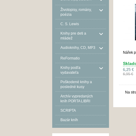
Životopisy, romány,
poézia
C. S. Lewis
Knihy pre deti a
mládež
Audioknihy, CD, MP3
Nářek p
ReFormatio
Sklad
Knihy podľa
6,25 €
vydavateľa
6,95 €
Poškodené knihy a
posledné kusy
Na str
Archív vypredaných
kníh PORTA LIBRI
SCRIPTA
Bazár kníh