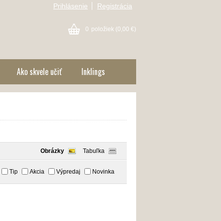
Prihlásenie
Registrácia
0
položiek
(0,00 €)
Ako skvele učiť
Inklings
Obrázky
Tabuľka
Tip
Akcia
Výpredaj
Novinka