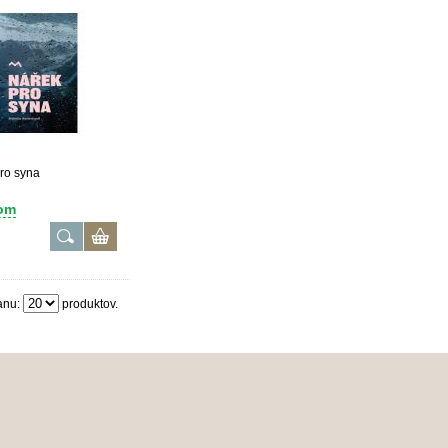
ro syna
om
anu:
produktov.