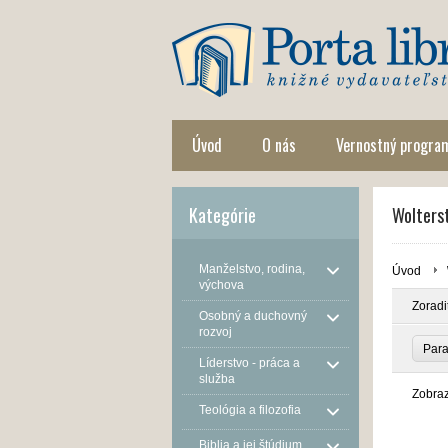
Úvod
O nás
Vernostný progra
Kategórie
Wolterst
Manželstvo, rodina,
Úvod
výchova
Zoradi
Osobný a duchovný
rozvoj
Par
Líderstvo - práca a
služba
Zobra
Teológia a filozofia
Biblia a jej štúdium