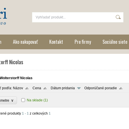
m
Ako nakupovať
Kontakt
Pre firmy
Sociálne siete
orff Nicolas
Wolterstorff Nicolas
ť podľa:
Názov
Cena
Dátum pridania
Odporúčané poradie
∨
Na sklade
(1)
ametre
zené produkty
1 - 1
z celkových
1