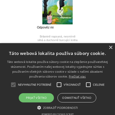
Odpověz mi
Brilantně napsaná, nesmírně
silná a duchovně burcující kniha
spisovatelky mezinárodního
Skladom
×
významu.
6,30 €
Táto webová lokalita používa súbory cookie.
6,95 €
Táto webová lokalita používa súbory cookie na zlepšenie používateľskej
skúsenosti. Používaním našej webovej lokality vyjadrujete súhlas s
používaním všetkých súborov cookie v súlade s našimi zásadami
Info
používania súborov cookie.
Prečítať viac
Dodanie tovaru
NEVYHNUTNE POTREBNÉ
VÝKONNOSŤ
CIELENIE
Kontakt
PRIJAŤ VŠETKO
ODMIETNUŤ VŠETKO
ZOBRAZIŤ PODROBNOSTI
Copyright 2014 - 2026 © Porta libri
Vytvárame e-shopy - Atomer.sk
POWERED BY COOKIE-SCRIPT