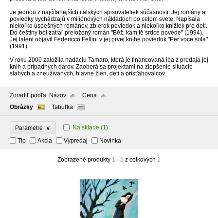
Je jednou z najčítanejších italských spisovateliek súčasnosti. Jej romány a
poviedky vychádzajú v miliónových nákladoch po celom svete. Napísala
niekoľko úspešných románov, zbierok poviedok a niekoľko knižiek pre deti.
Do češtiny bol zatiaľ preložený román "Běž, kam tě srdce povede" (1994).
Jej talent objavil Federicco Fellini v jej prvej knihe poviedok "Per voce sola"
(1991).
V roku 2000 založila nadáciu Tamaro, ktorá je financovaná iba z predaja jej
kníh a prípadných darov. Zaoberá sa projektami na zlepšenie situácie
slabých a zneužívaných, hlavne žien, detí a prisťahovalcov.
Zoradiť podľa:
Názov
Cena
Obrázky
Tabuľka
∨
Na sklade
(1)
Parametre
Tip
Akcia
Výpredaj
Novinka
Zobrazené produkty
1 - 1
z celkových
1