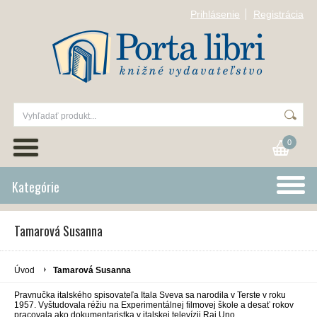
Prihlásenie
Registrácia
0
Kategórie
Tamarová Susanna
Úvod
Tamarová Susanna
Pravnučka italského spisovateľa Itala Sveva sa narodila v Terste v roku
1957. Vyštudovala réžiu na Experimentálnej filmovej škole a desať rokov
pracovala ako dokumentaristka v italskej televízii Rai Uno.