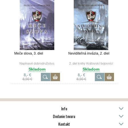
Meče slova, 3. diel
Neviditeľná invázia, 2. diel
Napínavé dobrodružstvo.
2. diel knihy Kráľovskí bojovníci
Skladom
Skladom
8,- €
8,- €
8,90 €
8,90 €
Info
Dodanie tovaru
Kontakt