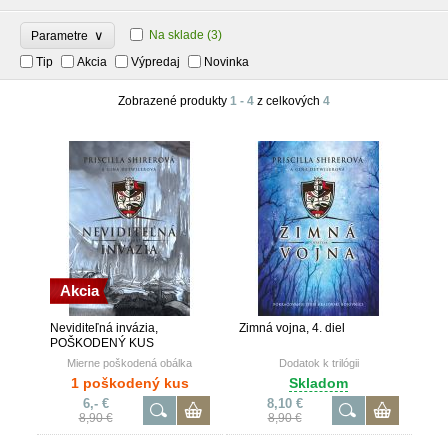
∨
Na sklade
(3)
Parametre
Tip
Akcia
Výpredaj
Novinka
Zobrazené produkty
1 - 4
z celkových
4
Akcia
Neviditeľná invázia,
Zimná vojna, 4. diel
POŠKODENÝ KUS
Mierne poškodená obálka
Dodatok k trilógii
1 poškodený kus
Skladom
6,- €
8,10 €
8,90 €
8,90 €