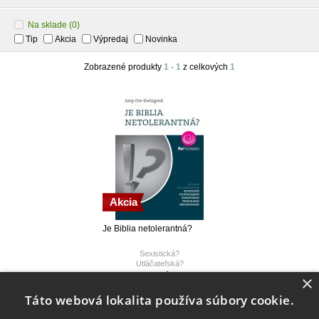
Na sklade
(0)
Tip
Akcia
Výpredaj
Novinka
Zobrazené produkty
1 - 1
z celkových
1
Akcia
Je Biblia netolerantná?
Sexistická?
Utláčateľská?
Homofóbna?
Posledné kusy
×
Prekonaná?
6,30 €
Nepodstatná?
Táto webová lokalita používa súbory cookie.
6,90 €