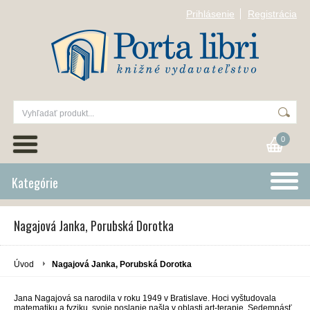
Prihlásenie
Registrácia
0
Kategórie
Nagajová Janka, Porubská Dorotka
Úvod
Nagajová Janka, Porubská Dorotka
Jana Nagajová sa narodila v roku 1949 v Bratislave. Hoci vyštudovala
matematiku a fyziku, svoje poslanie našla v oblasti art-terapie. Sedemnásť