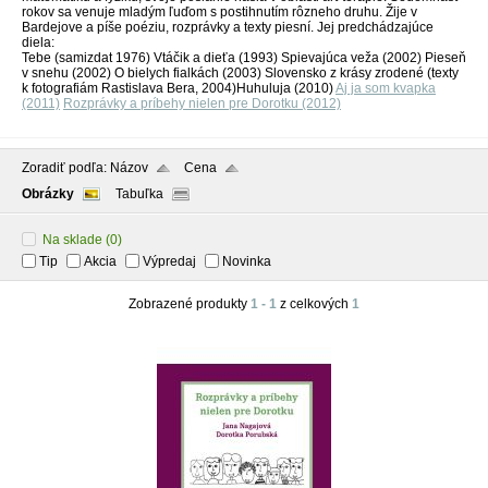
rokov sa venuje mladým ľuďom s postihnutím rôzneho druhu. Žije v
Bardejove a píše poéziu, rozprávky a texty piesní. Jej predchádzajúce
diela:
Tebe (samizdat 1976) Vtáčik a dieťa (1993) Spievajúca veža (2002) Pieseň
v snehu (2002) O bielych fialkách (2003) Slovensko z krásy zrodené (texty
k fotografiám Rastislava Bera, 2004)Huhuluja (2010)
Aj ja som kvapka
(2011)
Rozprávky a príbehy nielen pre Dorotku (2012)
Zoradiť podľa:
Názov
Cena
Obrázky
Tabuľka
Na sklade
(0)
Tip
Akcia
Výpredaj
Novinka
Zobrazené produkty
1 - 1
z celkových
1