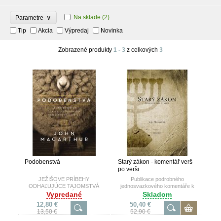
∨
Na sklade
(2)
Parametre
Tip
Akcia
Výpredaj
Novinka
Zobrazené produkty
1 - 3
z celkových
3
Podobenstvá
Starý zákon - komentář verš
po verši
JEŽIŠOVE PRÍBEHY
Publikace podrobného
ODHAĽUJÚCE TAJOMSTVÁ
jednosvazkového komentáře k
NEBESKÉHO KRÁĽOVSTVA
celému Starému zákonu.
Vypredané
Skladom
12,80 €
50,40 €
13,50 €
52,90 €