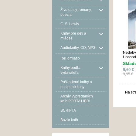
Životopisy, romány,
poézia
C. S. Lewis
Knihy pre deti a
mládež
Audioknihy, CD, MP3
Nedobyt
Hospod
ReFormatio
Sklad
Knihy podľa
9,60 €
vydavateľa
9,95 €
Poškodené knihy a
posledné kusy
Na str
Archív vypredaných
kníh PORTA LIBRI
SCRIPTA
Bazár kníh