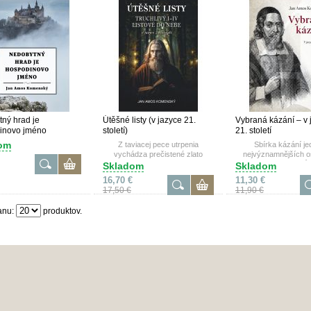
ný hrad je
Útěšné listy (v jazyce 21.
Vybraná kázání – v 
inovo jméno
století)
21. století
om
Z taviacej pece utrpenia
Sbírka kázání je
vychádza prečistené zlato
nejvýznamnějších o
povzbudenia, ktoré pramení z
české historie vů
Skladom
Skladom
posolstva Svätého písma
srozumitelné současn
16,70 €
11,30 €
17,50 €
11,90 €
anu:
produktov.