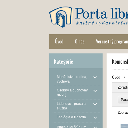
Úvod
O nás
Vernostný progra
Kategórie
Komensk
Manželstvo, rodina,
Úvod
výchova
Zoradi
Osobný a duchovný
rozvoj
Par
Líderstvo - práca a
služba
Zobra
Teológia a filozofia
Biblia a jej štúdium