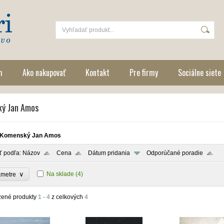
m
Ako nakupovať
Kontakt
Pre firmy
Sociálne siete
ý Jan Amos
Komenský Jan Amos
ť podľa:
Názov
Cena
Dátum pridania
Odporúčané poradie
∨
Na sklade
(4)
ametre
zené produkty
1 - 4
z celkových
4