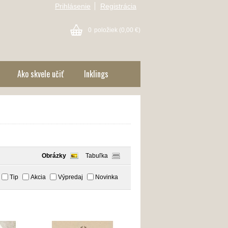
Prihlásenie
Registrácia
0
položiek
(0,00 €)
Ako skvele učiť
Inklings
Obrázky
Tabuľka
Tip
Akcia
Výpredaj
Novinka