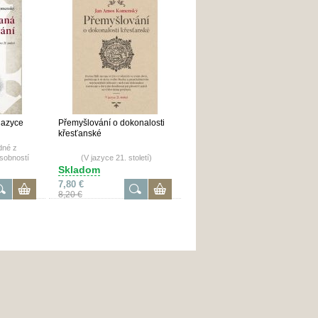
jazyce
Přemyšlování o dokonalosti
křesťanské
dné z
sobností
(V jazyce 21. století)
bec ve
Skladom
é češtině.
7,80 €
8,20 €