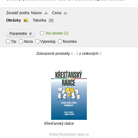
Zoradiť podľa:
Názov
Cena
Obrázky
Tabuľka
∨
Na sklade
(1)
Parametre
Tip
Akcia
Výpredaj
Novinka
Zobrazené produkty
1 - 1
z celkových
1
Křesťanský rádce
Kniha Křesťanský rádce je