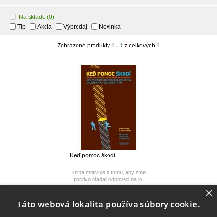
Na sklade
(0)
Tip
Akcia
Výpredaj
Novinka
Zobrazené produkty
1 - 1
z celkových
1
Keď pomoc škodí
Kniha motivuje k tomu, aby sme
poctivo hľadali odpoveď na to,
ako pomáhať.
Vypredané
×
9,50 €
Táto webová lokalita používa súbory cookie.