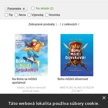
∨
Na sklade
(2)
Parametre
Tip
Akcia
Výpredaj
Novinka
Zobrazené produkty
1 - 2
z celkových
2
Na Boha sa môžeš
Bohu môžeš dôverovať
spoľahnúť
Vďaka Ježišovi nemusíš
MÁŠ PLNÚ HLAVU OTÁZOK
prežívať stres.
„ČO AK"?
Skladom
Skladom
×
18,10 €
18,10 €
Táto webová lokalita používa súbory cookie.
19,90 €
19,90 €