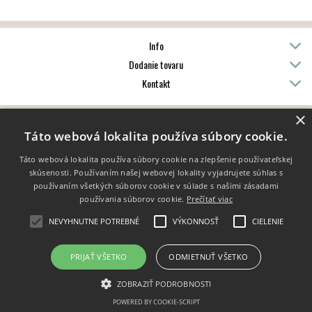
Info
Dodanie tovaru
Kontakt
×
Táto webová lokalita používa súbory cookie.
Copyright 2014 - 2026 © Porta libri
Vytvárame e-shopy - Atomer.sk
Táto webová lokalita používa súbory cookie na zlepšenie používateľskej
skúsenosti. Používaním našej webovej lokality vyjadrujete súhlas s
používaním všetkých súborov cookie v súlade s našimi zásadami
používania súborov cookie.
Prečítať viac
NEVYHNUTNE POTREBNÉ
VÝKONNOSŤ
CIELENIE
PRIJAŤ VŠETKO
ODMIETNUŤ VŠETKO
ZOBRAZIŤ PODROBNOSTI
POWERED BY COOKIE-SCRIPT